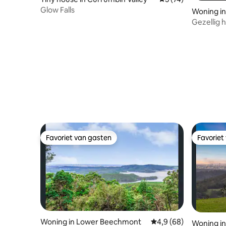
Glow Falls
Woning i
Gezellig h
Favoriet van gasten
Favoriet
Favoriet van gasten
Favoriet
Woning in Lower Beechmont
Gemiddelde beoordeli
4,9 (68)
Woning in