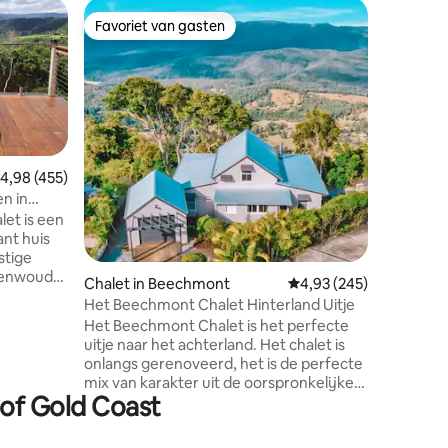
Woning i
Favoriet van gasten
Favorie
Favoriet van gasten
Favorie
Prachtig
op een id
Gerenovee
gezinswo
je vakant
buitenen
zitplaats
het spra
Fantasti
emiddelde beoordeling van 4,98 op 5, 455 recensies
4,98 (455)
slaapkam
en in
ecensies
het zwem
et is een
loopafst
nt huis
naar popu
stige
bestemmi
egenwoud
Chalet in Beechmont
Gemiddelde beoordeling
4,93 (245)
prachtige
onal Park,
Het Beechmont Chalet Hinterland Uitje
te bieden
badkamer
Het Beechmont Chalet is het perfecte
kamers Of
uitje naar het achterland. Het chalet is
oedige
onlangs gerenoveerd, het is de perfecte
e
mix van karakter uit de oorspronkelijke
onder ze
 of Gold Coast
inrichting en moderne functies. Dit
unieke huis beschikt over grote ramen
 omgeving.
met sterrenuitzicht over het achterland
 naar een