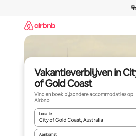
Ga
direct
naar
inhoud
Vakantieverblijven in Cit
of Gold Coast
Vind en boek bijzondere accommodaties op
Airbnb
Locatie
Wanneer er resultaten beschikbaar zijn, maak je 
Aankomst