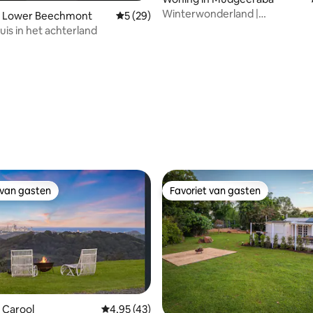
Winterwonderland |
n Lower Beechmont
Gemiddelde beoordeling van 5 op 5, 29 r
5 (29)
Sauna·Jacuzzi·Vuurplaats·GC
uis in het achterland
 van gasten
Favoriet van gasten
 van gasten
Favoriet van gasten
ng van 4,9 op 5, 68 recensies
 Carool
Gemiddelde beoordeling van 4,95 op 5, 43 r
4,95 (43)