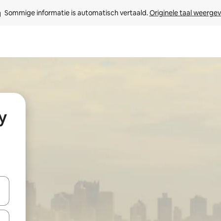
Sommige informatie is automatisch vertaald. 
Originele taal weerge
y
een keuze met je de pijltjestoetsen omhoog en omlaag, óf door te tikk