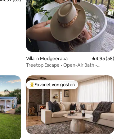
ecensies
Villa in Mudgeeraba
Gemiddelde beoordelin
4,95 (58)
Treetop Escape • Open-Air Bath •
Hinterland Views
Favoriet van gasten
Topfavoriet van gasten
ecensies