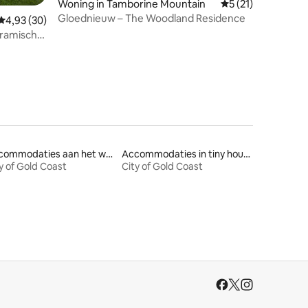
Woning in Tamborine Mountain
Gemiddelde beoord
5 (21)
Gloednieuw – The Woodland Residence
Gemiddelde beoordeling van 4,93 op 5, 30 recensies
4,93 (30)
ramisch
Accommodaties aan het water
Accommodaties in tiny houses
y of Gold Coast
City of Gold Coast