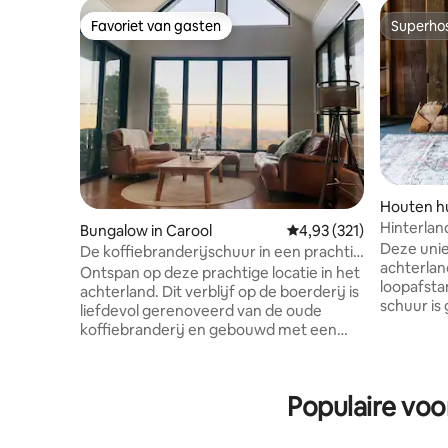
Favoriet van gasten
Superho
Favoriet van gasten
Superho
Houten hu
Mountain
Hinterlan
Bungalow in Carool
Gemiddelde beoordeling
4,93 (321)
restauran
Deze unie
De koffiebranderijschuur in een prachtig
achterlan
carool
Ontspan op deze prachtige locatie in het
loopafsta
achterland. Dit verblijf op de boerderij is
schuur is
liefdevol gerenoveerd van de oude
werfhout 
koffiebranderij en gebouwd met een
hectare o
rustieke kustgevoel. Geniet van het
Een kings
uitzicht op zee en de bergen vanaf het
aparte d
grote terras en de omliggende
Populaire voo
slaapkame
koffieplantage. The Roasting Shed is
tweede b
gelegen in de Tweed Valley, een plek
haard, lo
omgeven door wilde dieren en frisse