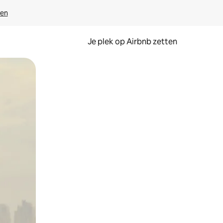
ven
Je plek op Airbnb zetten
en of swipen.