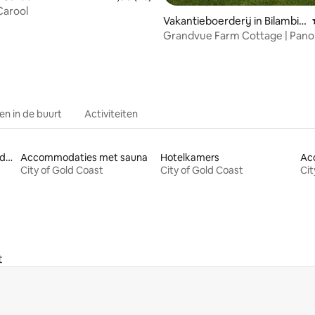
 Carool
Vakantieboerderij in Bilambil
Heights
Grandvue Farm Cottage | Pano
uitzicht op het water
n in de buurt
Activiteiten
Accommodaties met bedden op toegankelijke hoogte
Accommodaties met sauna
Hotelkamers
City of Gold Coast
City of Gold Coast
Cit
t