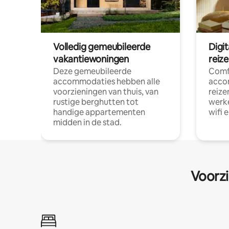
Volledig gemeubileerde
Digi
vakantiewoningen
reiz
Deze gemeubileerde
Comf
accommodaties hebben alle
acco
voorzieningen van thuis, van
reize
rustige berghutten tot
werke
handige appartementen
wifi 
midden in de stad.
Voorzi