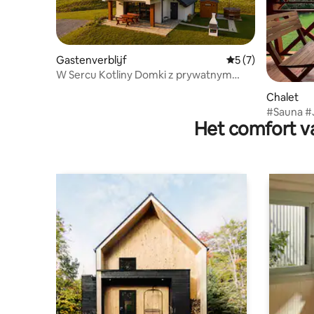
Gastenverblijf
Gemiddelde beoord
5 (7)
W Sercu Kotliny Domki z prywatnym
SPA-Domek Karol
Chalet
#Sauna #Jac
Het comfort va
drwala