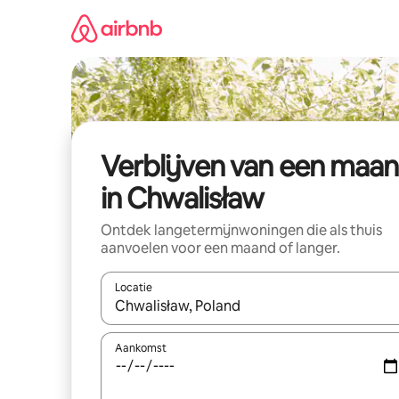
Ga
direct
naar
inhoud
Verblijven van een maa
in Chwalisław
Ontdek langetermijnwoningen die als thuis
aanvoelen voor een maand of langer.
Locatie
Wanneer er resultaten beschikbaar zijn, maak je 
Aankomst