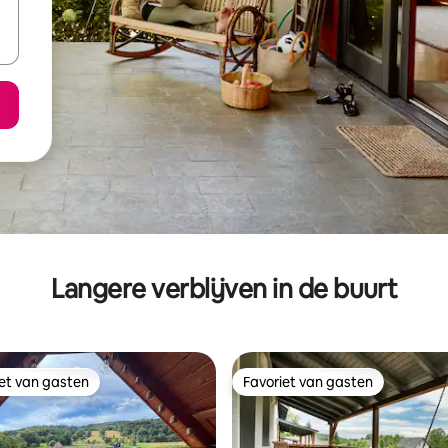
Langere verblijven in de buurt
iet van gasten
Favoriet van gasten
iet van gasten
Favoriet van gasten