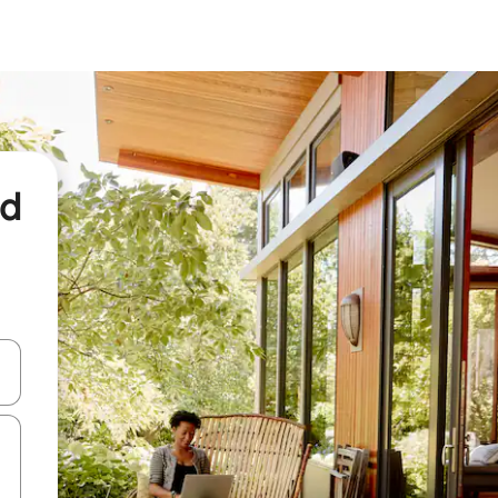
nd
een keuze met je de pijltjestoetsen omhoog en omlaag, óf door te tikk