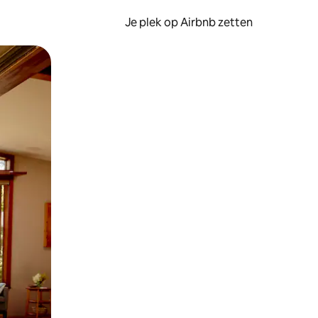
Je plek op Airbnb zetten
en of swipen.