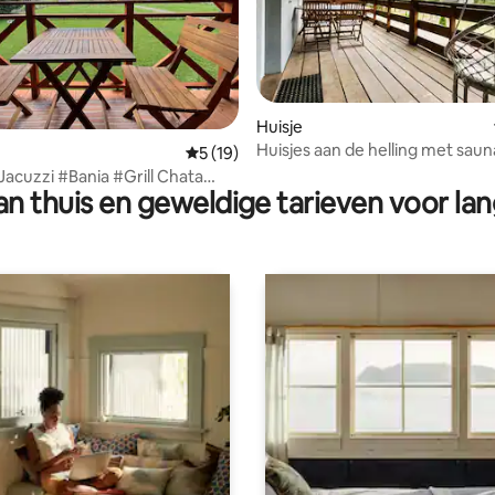
eling van 5 op 5, 7 recensies
Huisje
Huisjes aan de helling met sau
Gemiddelde beoordeling van 5 op 5, 19 r
5 (19)
Czarna Góra
uzzi #Bania #Grill Chata
n thuis en geweldige tarieven voor lan