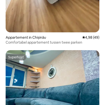
Appartement in Chișinău
Gemiddelde be
4,98 (49)
Comfortabel appartement tussen twee parken
Superhost
Superhost