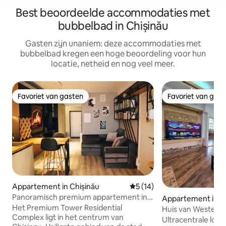
Best beoordeelde accommodaties met
bubbelbad in Chișinău
Gasten zijn unaniem: deze accommodaties met
bubbelbad kregen een hoge beoordeling voor hun
locatie, netheid en nog veel meer.
Favoriet van gasten
Favoriet van gas
Favoriet van gasten
Favoriet van gas
Appartement in Chișinău
Gemiddelde beoordeling van
5 (14)
Panoramisch premium appartement in
Appartement in C
het stadscentrum
Het Premium Tower Residential
Huis van Westeros
Complex ligt in het centrum van
Ultracentrale loft