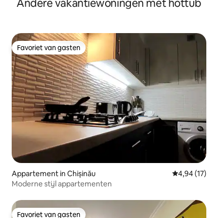
Andere vakantiewoningen met hottub
Favoriet van gasten
Favoriet van gasten
Appartement in Chișinău
Gemiddelde be
4,94 (17)
Moderne stijl appartementen
Favoriet van gasten