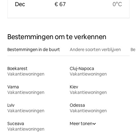
Dec
€ 67
0°C
Bestemmingen om te verkennen
Bestemmingen in de buurt
Andere soorten verblijven
Bes
Boekarest
Cluj-Napoca
Vakantiewoningen
Vakantiewoningen
Varna
Kiev
Vakantiewoningen
Vakantiewoningen
Lviv
Odessa
Vakantiewoningen
Vakantiewoningen
Suceava
Meer tonen
Vakantiewoningen