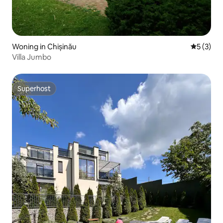
Woning in Chișinău
Gemiddeld
5 (3)
Villa Jumbo
Superhost
Superhost