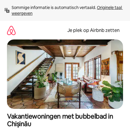
Ga
Sommige informatie is automatisch vertaald. 
Originele taal 
direct
weergeven
naar
inhoud
Je plek op Airbnb zetten
Vakantiewoningen met bubbelbad in
Chișinău