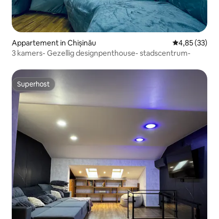
Appartement in Chișinău
Gemiddelde be
4,85 (33)
3 kamers- Gezellig designpenthouse- stadscentrum-
Superhost
Superhost