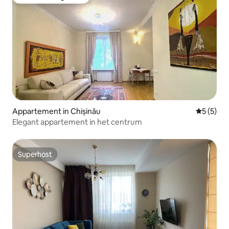
Favoriet van gasten
Appartement in Chișinău
Gemiddeld
5 (5)
Elegant appartement in het centrum
Superhost
Superhost