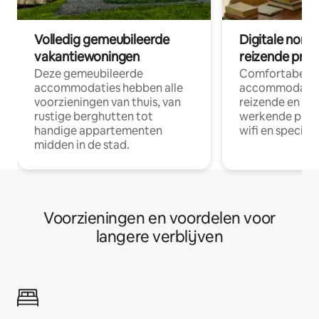
Volledig gemeubileerde
Digitale nom
vakantiewoningen
reizende prof
Deze gemeubileerde
Comfortabele
accommodaties hebben alle
accommodatie
voorzieningen van thuis, van
reizende en op
rustige berghutten tot
werkende profe
handige appartementen
wifi en special
midden in de stad.
Voorzieningen en voordelen voor
langere verblijven