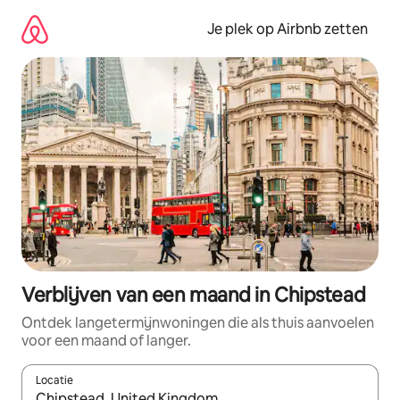
Ga
direct
Je plek op Airbnb zetten
naar
inhoud
Verblijven van een maand in Chipstead
Ontdek langetermijnwoningen die als thuis aanvoelen
voor een maand of langer.
Locatie
Wanneer er resultaten beschikbaar zijn, maak je een keuze met 