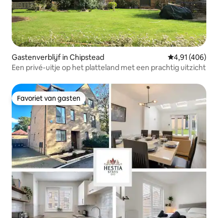
Gastenverblijf in Chipstead
Gemiddelde beo
4,91 (406)
Een privé-uitje op het platteland met een prachtig uitzicht
Favoriet van gasten
Favoriet van gasten