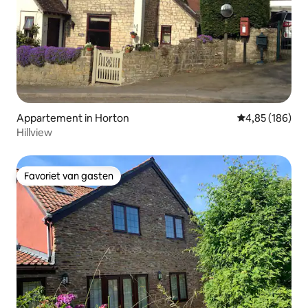
Appartement in Horton
Gemiddelde beo
4,85 (186)
Hillview
Favoriet van gasten
Favoriet van gasten