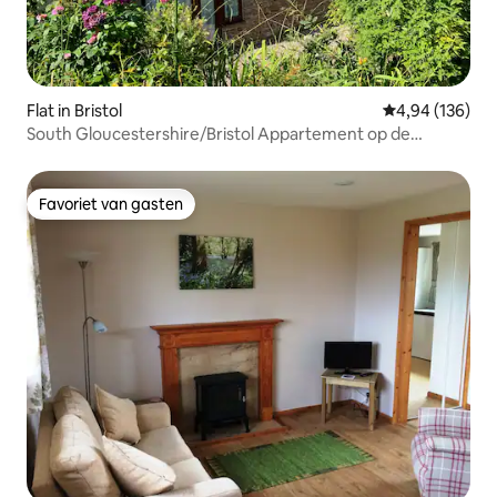
Flat in Bristol
Gemiddelde beo
4,94 (136)
South Gloucestershire/Bristol Appartement op de
begane grond
Favoriet van gasten
Favoriet van gasten