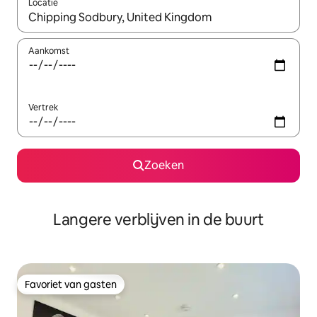
Locatie
Wanneer er resultaten beschikbaar zijn, maak je een keuze met 
Aankomst
Vertrek
Zoeken
Langere verblijven in de buurt
Favoriet van gasten
Favoriet van gasten