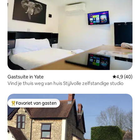
Gastsuite in Yate
Gemiddelde b
4,9 (40)
Vind je thuis weg van huis Stijlvolle zelfstandige studio
Favoriet van gasten
Topfavoriet van gasten