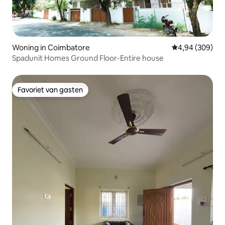
Woning in Coimbatore
Gemiddelde beo
4,94 (309)
Spadunit Homes Ground Floor-Entire house
Favoriet van gasten
Favoriet van gasten