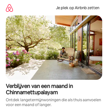
Ga
direct
Je plek op Airbnb zetten
naar
inhoud
Verblijven van een maand in
Chinnamettupalayam
Ontdek langetermijnwoningen die als thuis aanvoelen
voor een maand of langer.