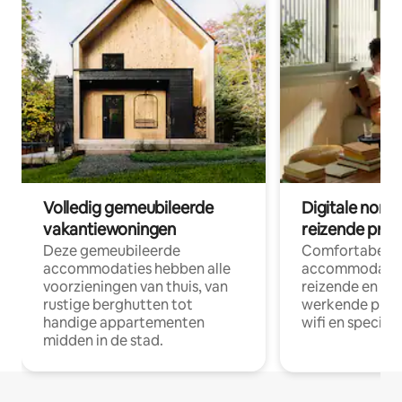
Volledig gemeubileerde
Digitale nom
vakantiewoningen
reizende prof
Deze gemeubileerde
Comfortabele
accommodaties hebben alle
accommodatie
voorzieningen van thuis, van
reizende en op
rustige berghutten tot
werkende profe
handige appartementen
wifi en special
midden in de stad.