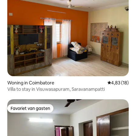
Woning in Coimbatore
Gemiddelde be
4,83 (18)
Villa to stay in Visuwasapuram, Saravanampatti
Favoriet van gasten
Favoriet van gasten