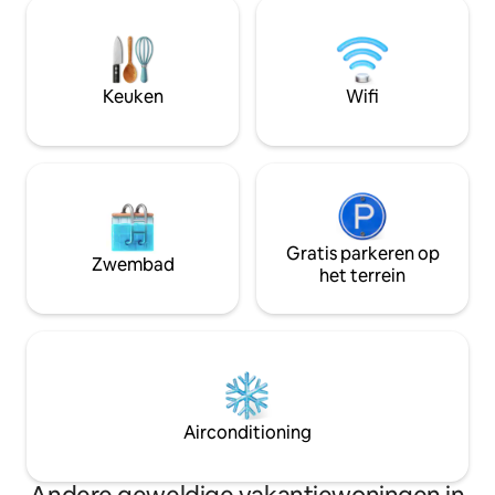
keukenbenodigdh
brengen — of het nu gaat om genieten
koffiezetapparaat
in warmwaterbronnen of buiten op
broodrooster, br
zeevissen op zalm of heilbot — je zult
en friteuse. Boeke
het heerlijk vinden om thuis te komen
samen met de tv/d
Keuken
Wifi
om het prachtige uitzicht van de
woonkamer. Het Hot Springs-bad aan de
accommodatie te bewonderen.
overkant van de st
er klaar voor bent
Gratis parkeren op
Zwembad
het terrein
Airconditioning