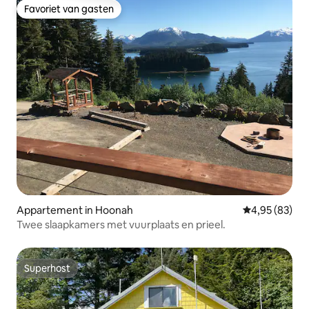
Favoriet van gasten
Favoriet van gasten
Appartement in Hoonah
Gemiddelde be
4,95 (83)
Twee slaapkamers met vuurplaats en prieel.
Superhost
Superhost