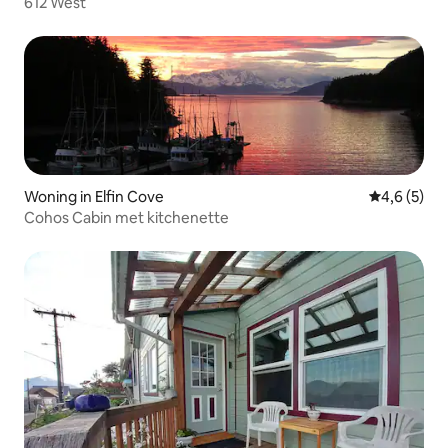
612 West
Woning in Elfin Cove
Gemiddelde 
4,6 (5)
Cohos Cabin met kitchenette