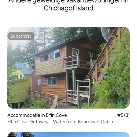
Andere geweldige vakantiewoningen in
Chichagof Island
Superhost
Superhost
Accommodatie in Elfin Cove
Gemiddeld
5 (3)
Elfin Cove Getaway – Waterfront Boardwalk Cabin