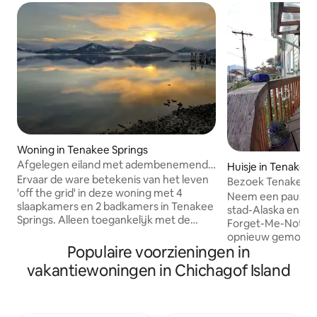
Woning in Tenakee Springs
Afgelegen eiland met adembenemend
Huisje in Tenakee 
uitzicht
Ervaar de ware betekenis van het leven
Bezoek Tenakee Springs! 7
'off the grid' in deze woning met 4
noorden van Sitka
Neem een pauze in
slaapkamers en 2 badkamers in Tenakee
stad-Alaska en ma
Springs. Alleen toegankelijk met de
Forget-Me-Not cot
veerboot of het watervliegtuig, beloont
opnieuw gemodell
het afgelegen eiland zijn gasten met
Populaire voorzieningen in
bedden: geschikt 
een bloeiend natuurlijk landschap en
personen. De keuk
vakantiewoningen in Chichagof Island
een overvloed aan wilde dieren,
een koelkast/vrie
waaronder baldaren, beren, beren,
en een gasoven/as
bultrug en orka walvissen. Waar je groep
servies, kook- en
ervoor kiest om hun dagen door te