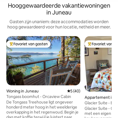
Hooggewaardeerde vakantiewoningen
in Juneau
Gasten zijn unaniem: deze accommodaties worden
hoog gewaardeerd voor hun locatie, netheid en meer.
Favoriet van gasten
Favoriet van g
Topfavoriet van gasten
Topfavoriet van 
Woning in Juneau
Gemiddelde beoordeling van
5 (40)
Tongass boomhut - Orcaview Cabin
Appartement in J
De Tongass Treehouse ligt ongeveer
Glacier Suite - Bri
honderd meter hoog in het weelderige
Glacier Suite - Gez
overkapping in het regenwoud. Begin je
met een eigen ba
dag met koffie terwijl je luistert naar