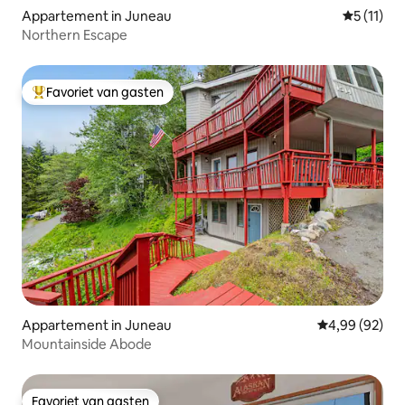
Appartement in Juneau
Gemiddeld
5 (11)
Northern Escape
Favoriet van gasten
Topfavoriet van gasten
Appartement in Juneau
Gemiddelde be
4,99 (92)
Mountainside Abode
Favoriet van gasten