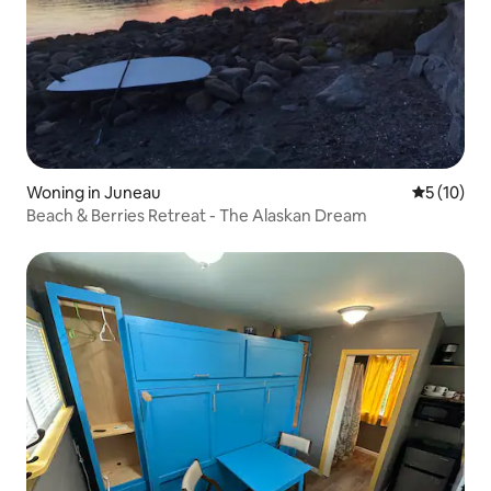
Woning in Juneau
Gemiddelde
5 (10)
Beach & Berries Retreat - The Alaskan Dream