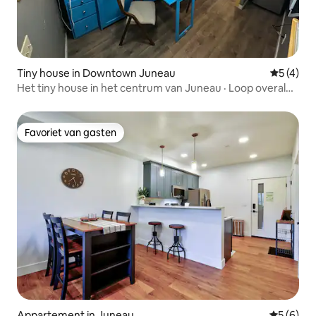
Tiny house in Downtown Juneau
Gemiddeld
5 (4)
Het tiny house in het centrum van Juneau · Loop overal
naartoe
Favoriet van gasten
Favoriet van gasten
Appartement in Juneau
Gemiddeld
5 (6)