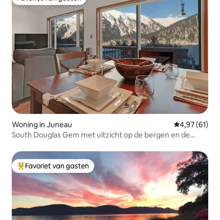
Favoriet van gasten
Woning in Juneau
Gemiddelde be
4,97 (61)
South Douglas Gem met uitzicht op de bergen en de
oceaan
Favoriet van gasten
Topfavoriet van gasten