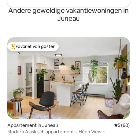
Andere geweldige vakantiewoningen in
Juneau
Favoriet van gasten
Topfavoriet van gasten
Appartement in Juneau
Gemiddelde
5 (60)
Modern Alaskisch appartement ~ Héen View ~