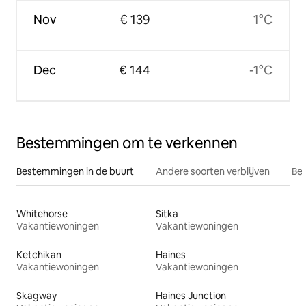
Nov
€ 139
1°C
Dec
€ 144
-1°C
Bestemmingen om te verkennen
Bestemmingen in de buurt
Andere soorten verblijven
Bes
Whitehorse
Sitka
Vakantiewoningen
Vakantiewoningen
Ketchikan
Haines
Vakantiewoningen
Vakantiewoningen
Skagway
Haines Junction