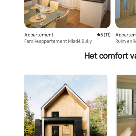
Appartement
Gemiddelde beoorde
5 (11)
Apparte
Familieappartement Mladé Buky
Ruim en l
jaar door
Het comfort va