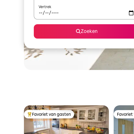
Vertrek
Zoeken
Favoriet van gasten
Favoriet
Topfavoriet van gasten
Favoriet