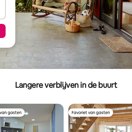
Langere verblijven in de buurt
 van gasten
Favoriet van gasten
 van gasten
Favoriet van gasten