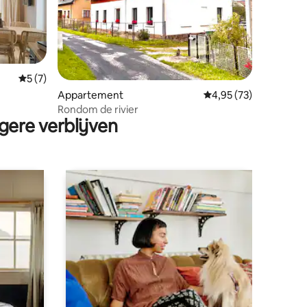
ecensies
Gemiddelde beoordeling van 5 op 5, 7 recensies
5 (7)
Appartement
Gemiddelde beoordelin
4,95 (73)
Rondom de rivier
gere verblijven