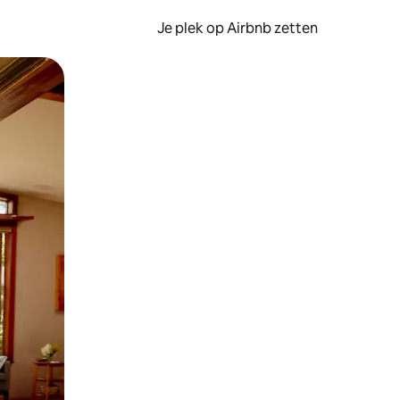
Je plek op Airbnb zetten
en of swipen.