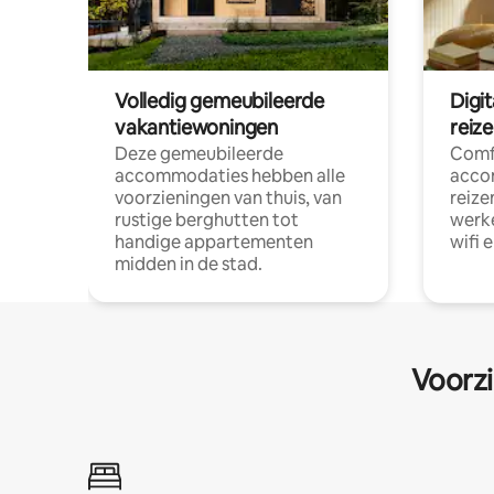
Volledig gemeubileerde
Digi
vakantiewoningen
reiz
Deze gemeubileerde
Comf
accommodaties hebben alle
acco
voorzieningen van thuis, van
reize
rustige berghutten tot
werke
handige appartementen
wifi 
midden in de stad.
Voorzi