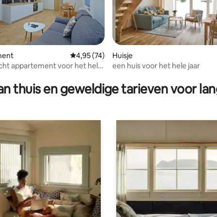
ling van 5 op 5, 11 recensies
ment
Gemiddelde beoordeling van 4,95 op 5, 74 r
4,95 (74)
Huisje
icht appartement voor het hele
een huis voor het hele jaar
 vakantie
n thuis en geweldige tarieven voor lan