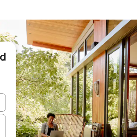
nd
een keuze met je de pijltjestoetsen omhoog en omlaag, óf door te tikk