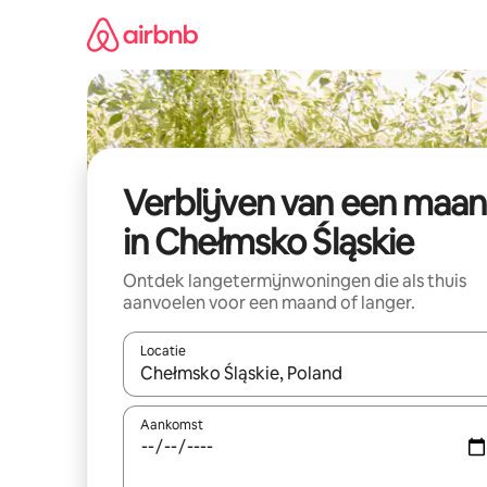
Ga
direct
naar
inhoud
Verblijven van een maa
in Chełmsko Śląskie
Ontdek langetermijnwoningen die als thuis
aanvoelen voor een maand of langer.
Locatie
Wanneer er resultaten beschikbaar zijn, maak je 
Aankomst