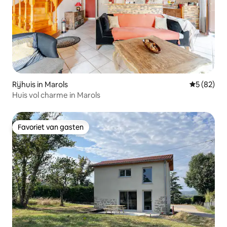
Rijhuis in Marols
Gemiddelde
5 (82)
Huis vol charme in Marols
Favoriet van gasten
Favoriet van gasten