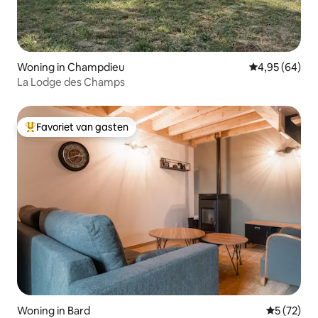
Woning in Champdieu
Gemiddelde be
4,95 (64)
La Lodge des Champs
Favoriet van gasten
Topfavoriet van gasten
Woning in Bard
Gemiddelde
5 (72)