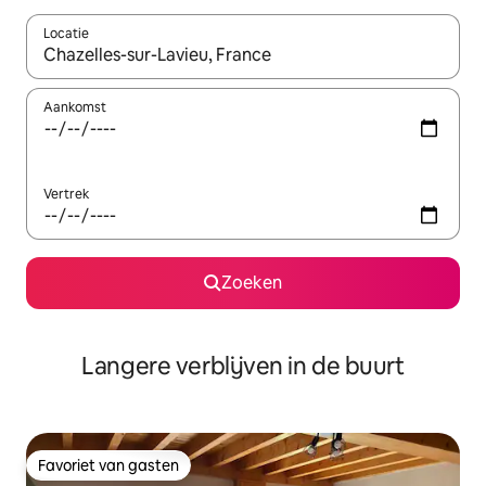
Locatie
Wanneer er resultaten beschikbaar zijn, maak je een keuze met 
Aankomst
Vertrek
Zoeken
Langere verblijven in de buurt
Favoriet van gasten
Favoriet van gasten