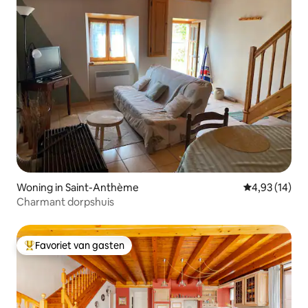
Woning in Saint-Anthème
Gemiddelde be
4,93 (14)
Charmant dorpshuis
Favoriet van gasten
Topfavoriet van gasten