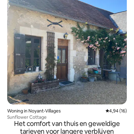
Woning in Noyant-Villages
Gemiddelde be
4,94 (16)
Sunflower Cottage
Het comfort van thuis en geweldige
tarieven voor langere verblijven