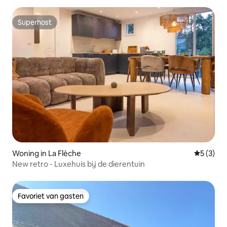
Superhost
Superhost
Woning in La Flèche
Gemiddeld
5 (3)
New retro - Luxehuis bij de dierentuin
Favoriet van gasten
Favoriet van gasten