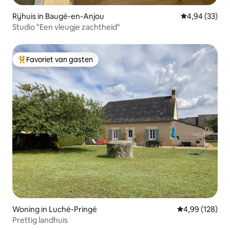
Rijhuis in Baugé-en-Anjou
Gemiddelde be
4,94 (33)
Studio "Een vleugje zachtheid"
Favoriet van gasten
Topfavoriet van gasten
Woning in Luché-Pringé
Gemiddelde beo
4,99 (128)
Prettig landhuis