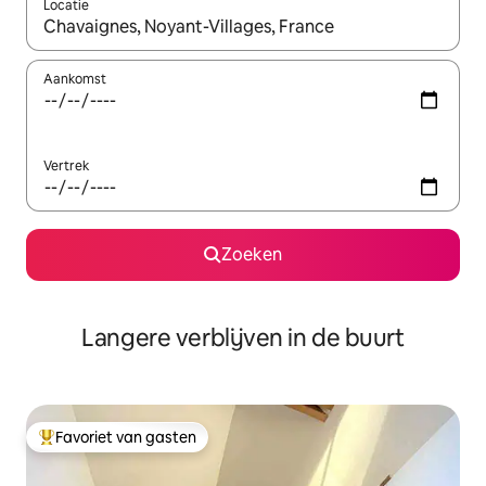
Locatie
Wanneer er resultaten beschikbaar zijn, maak je een keuze met 
Aankomst
Vertrek
Zoeken
Langere verblijven in de buurt
Favoriet van gasten
Topfavoriet van gasten