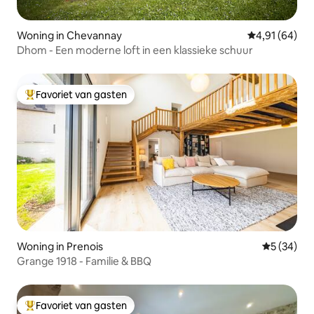
Woning in Chevannay
Gemiddelde be
4,91 (64)
Dhom - Een moderne loft in een klassieke schuur
Favoriet van gasten
Topfavoriet van gasten
Woning in Prenois
Gemiddelde
5 (34)
Grange 1918 - Familie & BBQ
Favoriet van gasten
Topfavoriet van gasten