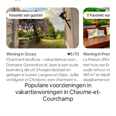
Favoriet van gasten
Favoriet van g
Favoriet van gasten
Topfavoriet van 
Woning in Occey
Gemiddelde beoordeling van
5 (11)
Woning in Prenois
Charmant landhuis – vakantiehuis voor
La Maison d'Ernest
9 personen – Haute-Marne op het
Circuit / Zwemba
Domaine Geneviève et Jean is een oude
Het huis van Erne
platteland – vakantiehuis voor
boerderij die uit 3 huisjes bestaat en
oude schuur met 
9 personen – Haute-Marne
gelegen is tussen Langres en Dijon. Jullie
160 m² en biedt pl
verblijven in Chrislyne, een charmant en
slaapkamers en e
Populaire voorzieningen in
comfortabel landhuis op een groot
Partner van het Ci
terrein met uitzicht op een vijver.
2 minuten of 20 mi
vakantiewoningen in Chaume-et-
Geschikt voor 9 personen: 3
huis is de ideale p
Courchamp
slaapkamers, 2 badkamers, gezellige
te laden voor gez
woonkamer, eetkamer, volledig
vriendengroepen
uitgeruste keuken, gemeubileerd
NOVEMBER TOT MAART N+
terras, bakplaat Rustige omgeving,
met een eigen b