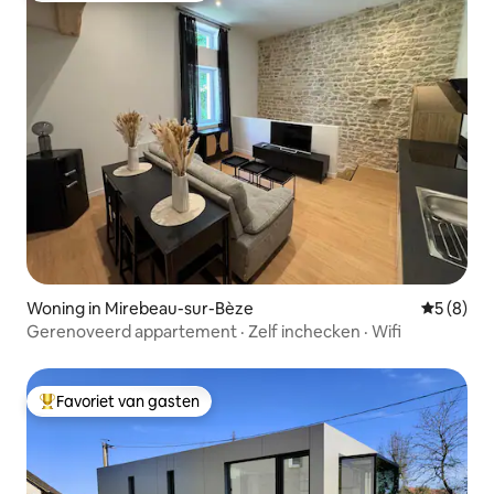
Woning in Mirebeau-sur-Bèze
Gemiddeld
5 (8)
Gerenoveerd appartement · Zelf inchecken · Wifi
Favoriet van gasten
Topfavoriet van gasten