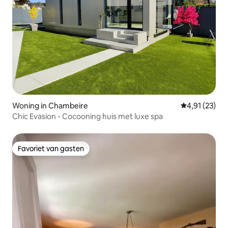
Woning in Chambeire
Gemiddelde be
4,91 (23)
Chic Evasion - Cocooning huis met luxe spa
Favoriet van gasten
Favoriet van gasten