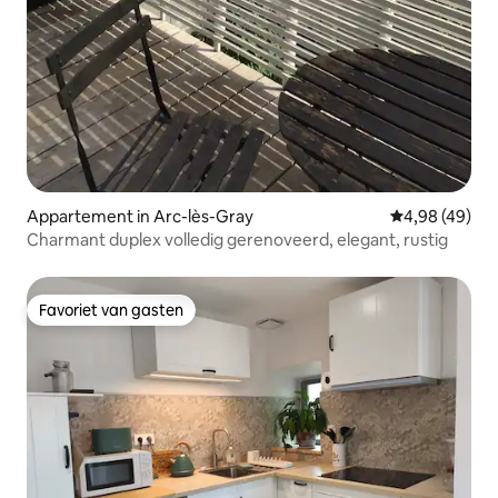
Appartement in Arc-lès-Gray
Gemiddelde be
4,98 (49)
Charmant duplex volledig gerenoveerd, elegant, rustig
Favoriet van gasten
Favoriet van gasten