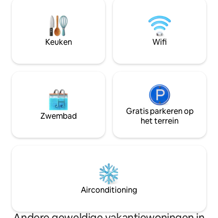
ideaal om weer met elkaar in contact te
wacht speciaal op jou Jullie 
komen. In de buurt: historisch erfgoed,
worden geparkeer
4 meren, bossen, mandenvlechten,
privébinnenplaats
keuken, natuur en wandelen.
poort.
Keuken
Wifi
Gratis parkeren op
Zwembad
het terrein
Airconditioning
Andere geweldige vakantiewoningen in