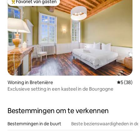
Favoriet van gasten
Topfavoriet van gasten
Woning in Bretenière
Gemiddelde
5 (38)
Exclusieve setting in een kasteel in de Bourgogne
Bestemmingen om te verkennen
Bestemmingen in de buurt
Beste bezienswaardigheden in de