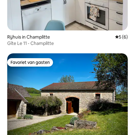
Rijhuis in Champlitte
Gemiddeld
5 (6)
Gîte Le 11 - Champlitte
Favoriet van gasten
Favoriet van gasten