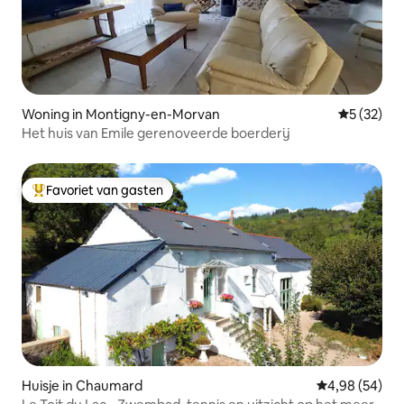
Woning in Montigny-en-Morvan
Gemiddelde
5 (32)
Het huis van Emile gerenoveerde boerderij
Favoriet van gasten
Topfavoriet van gasten
Huisje in Chaumard
Gemiddelde be
4,98 (54)