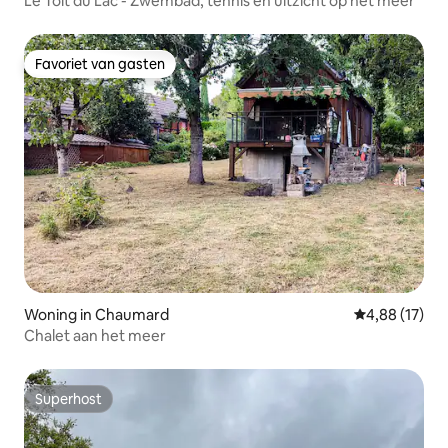
Le Toit du Lac - Zwembad, tennis en uitzicht op het meer
Favoriet van gasten
Favoriet van gasten
Woning in Chaumard
Gemiddelde be
4,88 (17)
Chalet aan het meer
Superhost
Superhost