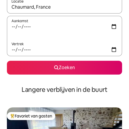
Locatie
Wanneer er resultaten beschikbaar zijn, maak je een keuze met 
Aankomst
Vertrek
Zoeken
Langere verblijven in de buurt
Favoriet van gasten
Topfavoriet van gasten