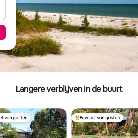
Langere verblijven in de buurt
iet van gasten
Favoriet van gasten
iet van gasten
Topfavoriet van gasten