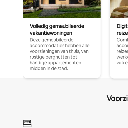
Volledig gemeubileerde
Digi
vakantiewoningen
reiz
Deze gemeubileerde
Comf
accommodaties hebben alle
acco
voorzieningen van thuis, van
reize
rustige berghutten tot
werke
handige appartementen
wifi 
midden in de stad.
Voorzi