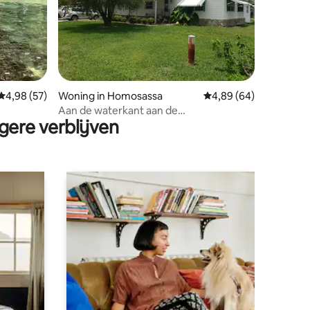
ecensies
Gemiddelde beoordeling van 4,98 op 5, 57 recensies
4,98 (57)
Woning in Homosassa
Gemiddelde beoordelin
4,89 (64)
Aan de waterkant aan de
gere verblijven
Chassahowitzka