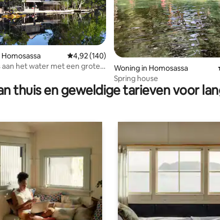
n Homosassa
Gemiddelde beoordeling van 4,92 op 5, 140 r
4,92 (140)
s aan het water met een grote
ling van 5 op 5, 10 recensies
Woning in Homosassa
Spring house
n thuis en geweldige tarieven voor lan