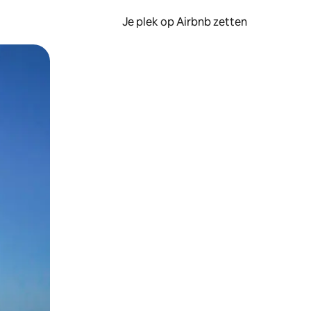
Je plek op Airbnb zetten
en of swipen.