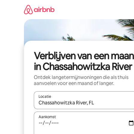
Ga
direct
naar
inhoud
Verblijven van een maa
in Chassahowitzka River
Ontdek langetermijnwoningen die als thuis
aanvoelen voor een maand of langer.
Locatie
Wanneer er resultaten beschikbaar zijn, maak je 
Aankomst