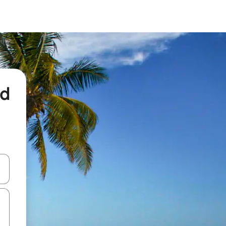
nd
een keuze met je de pijltjestoetsen omhoog en omlaag, óf door te tikk