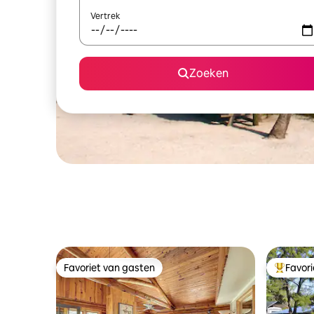
Vertrek
Zoeken
Favoriet van gasten
Favor
Favoriet van gasten
Topfavor