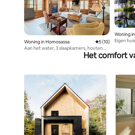
Woning i
Eigen hui
Woning in Homosassa
Gemiddelde beoorde
5 (10)
buitenbar
Aan het water, 3 slaapkamers, houten
Het comfort va
huisje, aanlegsteiger, vissen,
lamantijnen, kajak