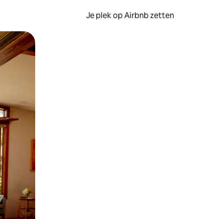
Je plek op Airbnb zetten
en of swipen.