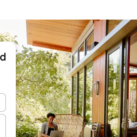
nd
een keuze met je de pijltjestoetsen omhoog en omlaag, óf door te tikk