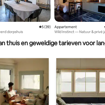
Gemiddelde beoordeling van 5 op 5, 39 r
5 (39)
Appartement
erd dorpshuis
Wild Instinct — Natuur & privé j
g van 4,96 op 5, 78 recensies
n thuis en geweldige tarieven voor lan