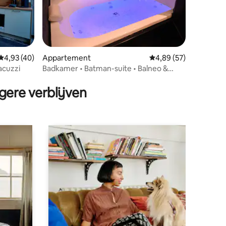
ecensies
Gemiddelde beoordeling van 4,93 op 5, 40 recensies
4,93 (40)
Appartement
Gemiddelde beoordelin
4,89 (57)
acuzzi
Badkamer • Batman-suite • Balneo &
bioscoopzaal
gere verblijven