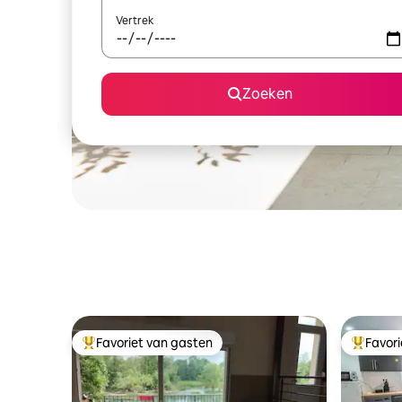
Vertrek
Zoeken
Favoriet van gasten
Favor
Topfavoriet van gasten
Topfavor