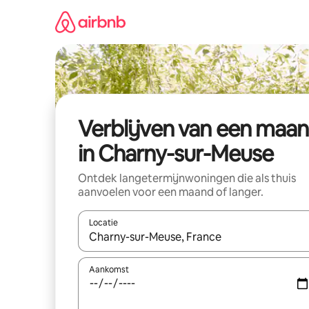
Ga
direct
naar
inhoud
Verblijven van een maa
in Charny-sur-Meuse
Ontdek langetermijnwoningen die als thuis
aanvoelen voor een maand of langer.
Locatie
Wanneer er resultaten beschikbaar zijn, maak je 
Aankomst