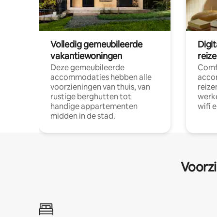
Volledig gemeubileerde
Digi
vakantiewoningen
reiz
Deze gemeubileerde
Comf
accommodaties hebben alle
acco
voorzieningen van thuis, van
reize
rustige berghutten tot
werke
handige appartementen
wifi 
midden in de stad.
Voorzi