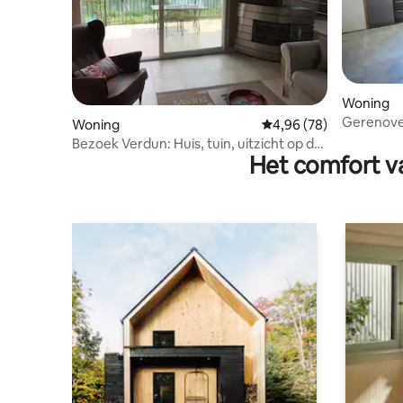
Woning
Gerenove
Woning
Gemiddelde beoordelin
4,96 (78)
Bezoek Verdun: Huis, tuin, uitzicht op de
Het comfort va
Maas