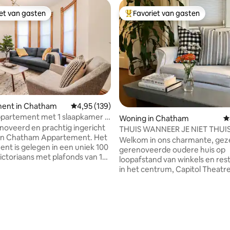
iet van gasten
Favoriet van gasten
iet van gasten
Topfavoriet van gasten
g van 4,96 op 5, 79 recensies
ent in Chatham
Gemiddelde beoordeling van 4,95 op 5, 139 r
4,95 (139)
partement met 1 slaapkamer in
Woning in Chatham
G
rum van Chatham!
noveerd en prachtig ingericht
THUIS WANNEER JE NIET THUI
 Chatham Appartement. Het
ZIJN
Welkom in ons charmante, geze
nt is gelegen in een uniek 100
gerenoveerde oudere huis op
Victoriaans met plafonds van 10
loopafstand van winkels en res
 appartement ligt op loopafstand
in het centrum, Capitol Theatre
perfect
gemeentelijk kantoor, ziekenhuis
soord voor diegenen die
zijn een uur rijden van Rondea
or Business of Pleasure
Point Pelee, Jack Miner 's Bird 
en en
Amherstburg en Windsor, Lon
bevat alles wat je nodig hebt.
Detroit luchthavens. Bekijk het
d, zeep en koffie aanwezig!
historische Dresden en Buxton