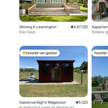
Woning in Leamington
Gemiddelde beoordelin
4,97 (33)
Appartem
Erie Oasis
Strakke g
Downtown
Favoriet van gasten
Favoriet
Topfavoriet van gasten
Favoriet
Gastenverblijf in Ridgetown
Gemiddelde beoorde
5 (20)
Rustieke hut naast de dierentuin!