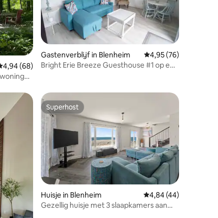
ecensies
Gastenverblijf in Blenheim
Gemiddelde beoordelin
4,95 (76)
Bright Erie Breeze Guesthouse #1 op een
Gemiddelde beoordeling van 4,94 op 5, 68 recensies
4,94 (68)
steenworp afstand van het meer
lwoning
Superhost
Superhost
Huisje in Blenheim
Gemiddelde beoordelin
4,84 (44)
Gezellig huisje met 3 slaapkamers aan
het meer