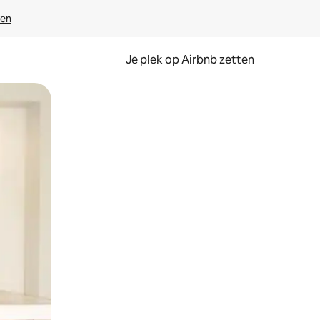
ven
Je plek op Airbnb zetten
en of swipen.