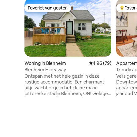
Favoriet van gasten
Favor
Favoriet van gasten
Topfavor
Woning in Blenheim
Gemiddelde beoordelin
4,96 (79)
Appartem
Blenheim Hideaway
Trendy ap
het cent
Ontspan met het hele gezin in deze
Vers gere
rustige accommodatie. Een charmant
Downtown
uitje wacht op je in het kleine maar
apparteme
pittoreske stadje Blenheim, ON! Gelegen
jaar oud 
in het hart van Blenheim, is ons lichte,
jaar. Het
ruime en huisdiervriendelijke huis met 3
van centrum. Een 
slaapkamers en 2 badkamers perfect
toevlucht
voor gezinnen en vrienden die op zoek
Chatham f
zijn naar een ontspannen uitje. Het biedt
bezoeken. Volledig gevulde keuk
een stijlvolle en lichte ruimte die volledig
badkamer 
is uitgerust met alle benodigdheden die
Linnengoe