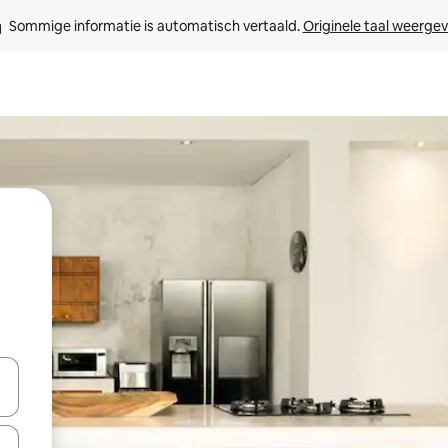
Sommige informatie is automatisch vertaald. 
Originele taal weerge
een keuze met je de pijltjestoetsen omhoog en omlaag, óf door te tikk