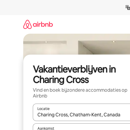
Ga
direct
naar
inhoud
Vakantieverblijven in
Charing Cross
Vind en boek bijzondere accommodaties op
Airbnb
Locatie
Wanneer er resultaten beschikbaar zijn, maak je 
Aankomst