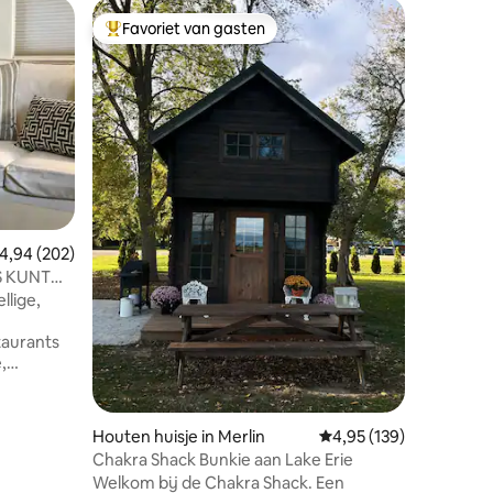
Woning i
Favoriet van gasten
Favorie
Topfavoriet van gasten
Favorie
Victoria
Ridgetown
centrall
Located ac
stores, i
station etc etc. Lots of 
minutes 
10 minut
sand beac
ecensies
biking tra
emiddelde beoordeling van 4,94 op 5, 202 recensies
4,94 (202)
course is
Horton is
S KUNT
comes wi
llige,
three twi
taurants
,
. We
u Park,
Sanctuary,
Houten huisje in Merlin
Gemiddelde beoordeling
4,95 (139)
den,
Chakra Shack Bunkie aan Lake Erie
Welkom bij de Chakra Shack. Een
.