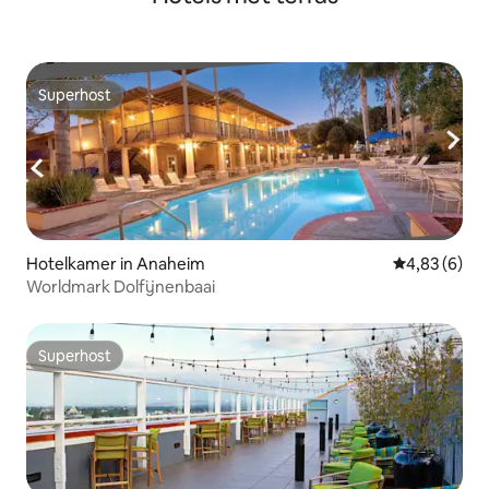
Superhost
Superhost
Hotelkamer in Anaheim
Gemiddelde b
4,83 (6)
Worldmark Dolfijnenbaai
Superhost
Superhost