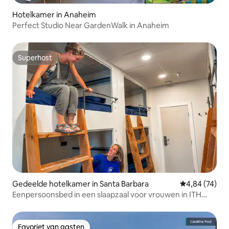
Hotelkamer in Anaheim
Perfect Studio Near GardenWalk in Anaheim
Superhost
Superhost
Gedeelde hotelkamer in Santa Barbara
Gemiddelde be
4,84 (74)
Eenpersoonsbed in een slaapzaal voor vrouwen in ITH
Surf Hostel
Favoriet van gasten