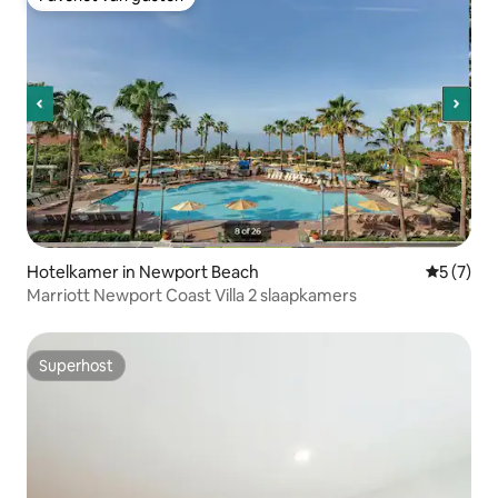
Favoriet van gasten
Hotelkamer in Newport Beach
Gemiddeld
5 (7)
Marriott Newport Coast Villa 2 slaapkamers
Superhost
Superhost