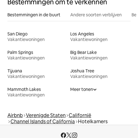
Bestemmingen om te verkennen
Bestemmingen in de buurt
Andere soorten verblijven
Bes
San Diego
Los Angeles
Vakantiewoningen
Vakantiewoningen
Palm Springs
Big Bear Lake
Vakantiewoningen
Vakantiewoningen
Tijuana
Joshua Tree
Vakantiewoningen
Vakantiewoningen
Mammoth Lakes
Meer tonen
Vakantiewoningen
Airbnb
Verenigde Staten
Californië
Channel Islands of California
Hotelkamers