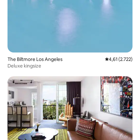
The Biltmore Los Angeles
Gemiddelde beoo
4,61 (2.722)
Deluxe kingsize