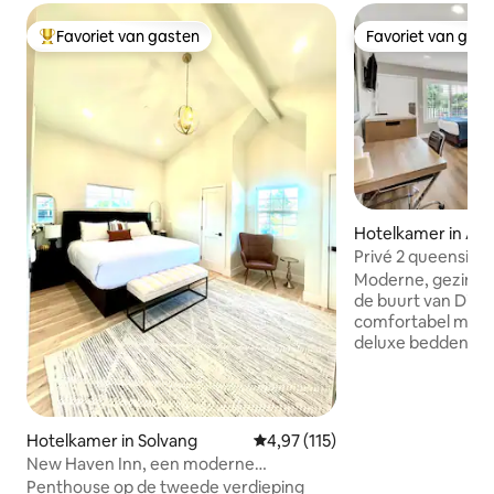
Favoriet van gasten
Favoriet van gas
Topfavoriet van gasten
Favoriet van gas
Hotelkamer in An
Privé 2 queensize
boetiekhotel Disn
Moderne, gezinsvr
de buurt van Disne
comfortabel met 
deluxe bedden, e
gratis wifi en gra
Loop of neem een
Disneyland® Reso
Disney in enkele 
Hotelkamer in Solvang
Gemiddelde beoordeling van 4,9
4,97 (115)
dol op onze schon
New Haven Inn, een moderne
geweldige prijs-k
boetiekherberg
Penthouse op de tweede verdieping
gunstige locatie. Parkeren is inbegrepen