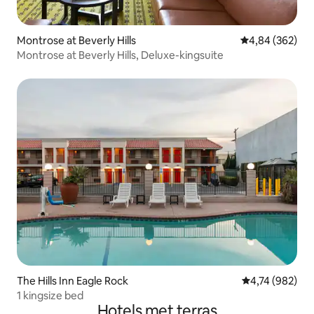
Montrose at Beverly Hills
Gemiddelde beo
4,84 (362)
Montrose at Beverly Hills, Deluxe-kingsuite
The Hills Inn Eagle Rock
Gemiddelde beo
4,74 (982)
1 kingsize bed
Hotels met terras