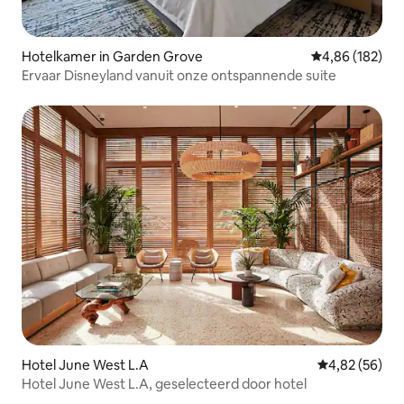
Hotelkamer in Garden Grove
Gemiddelde beo
4,86 (182)
Ervaar Disneyland vanuit onze ontspannende suite
Hotel June West L.A
Gemiddelde be
4,82 (56)
Hotel June West L.A, geselecteerd door hotel