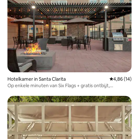
Hotelkamer in Santa Clarita
Gemiddelde be
4,86 (14)
Op enkele minuten van Six Flags + gratis ontbijt,
zwembad en fitnessruimte