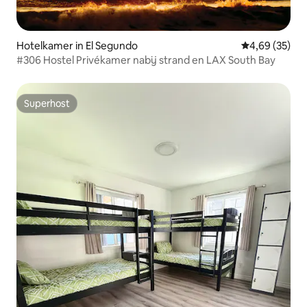
Hotelkamer in El Segundo
Gemiddelde be
4,69 (35)
#306 Hostel Privékamer nabij strand en LAX South Bay
Superhost
Superhost