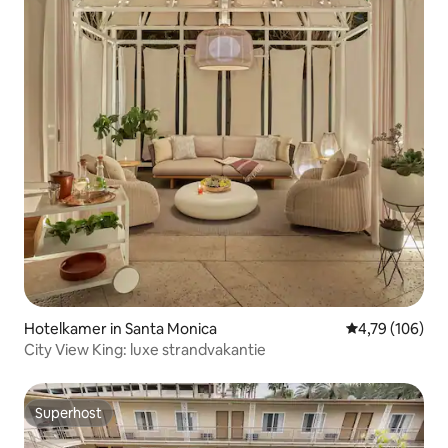
Hotelkamer in Santa Monica
Gemiddelde beo
4,79 (106)
City View King: luxe strandvakantie
Superhost
Superhost