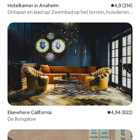
Hotelkamer in Anaheim
Gemiddelde be
4,9 (214)
Ontspan en laad op! Zwembad op het terrein, huisdieren
toegestaan
Elsewhere California
Gemiddelde beo
4,94 (822)
De Bungalow