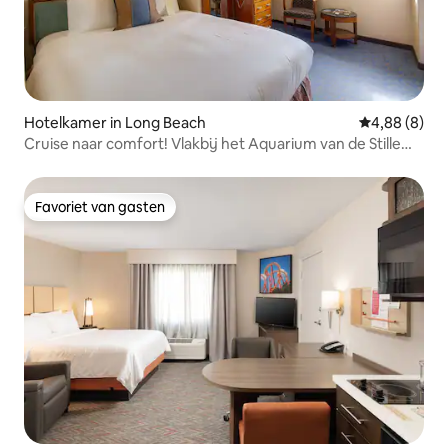
Hotelkamer in Long Beach
Gemiddelde b
4,88 (8)
Cruise naar comfort! Vlakbij het Aquarium van de Stille
Oceaan
Favoriet van gasten
Favoriet van gasten