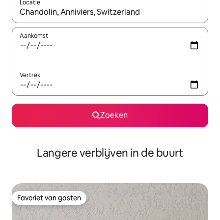
Locatie
Wanneer er resultaten beschikbaar zijn, maak je een keuze met 
Aankomst
Vertrek
Zoeken
Langere verblijven in de buurt
Favoriet van gasten
Favoriet van gasten