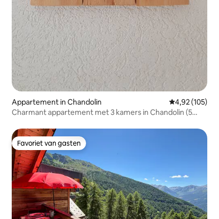
Appartement in Chandolin
Gemiddelde beo
4,92 (105)
Charmant appartement met 3 kamers in Chandolin (5
pers.) Magic Pass
Favoriet van gasten
Favoriet van gasten