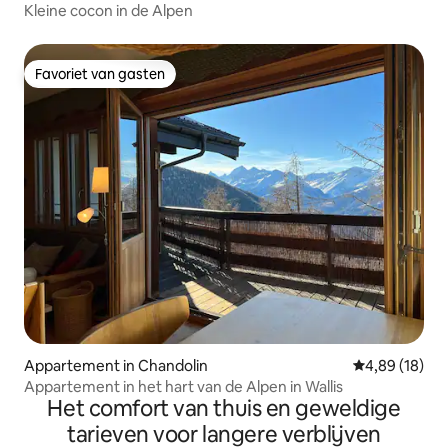
Kleine cocon in de Alpen
Favoriet van gasten
Favoriet van gasten
Appartement in Chandolin
Gemiddelde be
4,89 (18)
Appartement in het hart van de Alpen in Wallis
Het comfort van thuis en geweldige
tarieven voor langere verblijven