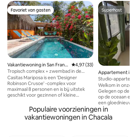
Favoriet van gasten
Superhost
Favoriet van gasten
Superhost
Vakantiewoning in San Franci
Gemiddelde beoordeling van 4,
4,97 (33)
sco
Tropisch complex + zwembad in de
Appartement in C
buurt van semi-privé
Casitas Mariposa is een 'Designer
Studio-appartemen
Robinson Crusoe' -complex voor
oceaan 400 meter 
Welkom in onze n
maximaal 8 personen en is bij uitstek
Gelegen op de der
geschikt voor gezinnen of kleine
op de oceaan en 
vriendengroepen. Omgeven door
een gloednieuwe r
ongerepte natuur en eindeloze
Populaire voorzieningen in
prachtige traditio
kleurrijke vogels geniet je van totale
aanvulling op de 
vakantiewoningen in Chacala
privacy, een overloopzwembad met een
kasten. Allemaal
koele buitenkeuken, cocktails met
twist! Tijd doorgeb
zonsondergang met zeezicht, een
studio appartemen
mediakamer met WIFI en een discrete