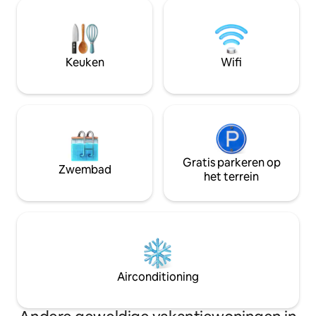
ontspannen aanvoelen! Sle
familie die beveiliging en basis
verdieping hoger 
schoonmaakservice biedt. 7 minuten
dakterras met 360
met de auto naar geweldige restaurants
oceaan, de stad e
en bars in San Pancho. 45 minuten rijden
heuvels. Met vol
Keuken
Wifi
ten noorden van de PVR Airport.
alleen te loungen,
Gratis parkeren op
Zwembad
het terrein
Airconditioning