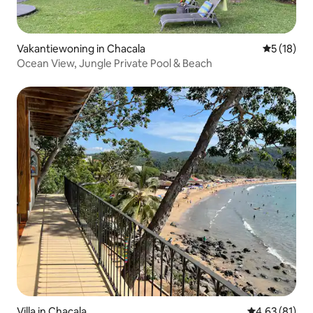
Vakantiewoning in Chacala
Gemiddelde
5 (18)
Ocean View, Jungle Private Pool & Beach
Villa in Chacala
Gemiddelde be
4,63 (81)