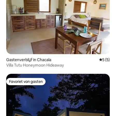
Gastenverblijf in Chacala
Gemiddeld
5 (5)
Villa Tutu Honeymoon Hideaway
Favoriet van gasten
Favoriet van gasten