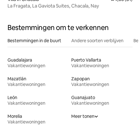
La Fragata, La Gaviota Suites, Chacala, Nay
Bestemmingen om te verkennen
Bestemmingen in de buurt
Andere soorten verblijven
Bes
Guadalajara
Puerto Vallarta
Vakantiewoningen
Vakantiewoningen
Mazatlán
Zapopan
Vakantiewoningen
Vakantiewoningen
León
Guanajuato
Vakantiewoningen
Vakantiewoningen
Morelia
Meer tonen
Vakantiewoningen