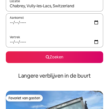
Locatie
Wanneer er resultaten beschikbaar zijn, maak je een keuze met 
Aankomst
Vertrek
Zoeken
Langere verblijven in de buurt
Favoriet van gasten
Favoriet van gasten