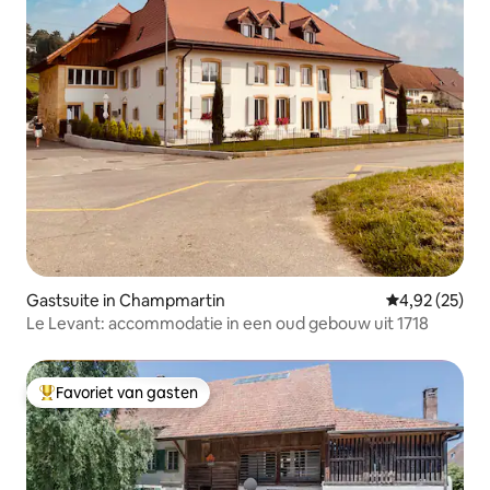
Gastsuite in Champmartin
Gemiddelde be
4,92 (25)
Le Levant: accommodatie in een oud gebouw uit 1718
Favoriet van gasten
Topfavoriet van gasten