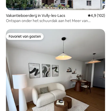
Vakantieboerderij in Vully-les-Lacs
Gemiddelde be
4,9 (102)
Ontspan onder het schuurdak aan het Meer van
Neuchâtel
Favoriet van gasten
Favoriet van gasten