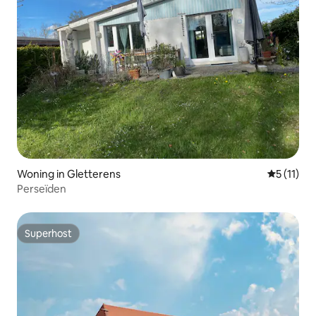
Woning in Gletterens
Gemiddeld
5 (11)
Perseïden
Superhost
Superhost