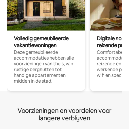
Volledig gemeubileerde
Digitale nom
vakantiewoningen
reizende prof
Deze gemeubileerde
Comfortabele
accommodaties hebben alle
accommodatie
voorzieningen van thuis, van
reizende en op
rustige berghutten tot
werkende profe
handige appartementen
wifi en special
midden in de stad.
Voorzieningen en voordelen voor
langere verblijven