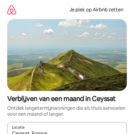
Ga
direct
Je plek op Airbnb zetten
naar
inhoud
Verblijven van een maand in Ceyssat
Ontdek langetermijnwoningen die als thuis aanvoelen
voor een maand of langer.
Locatie
Wanneer er resultaten beschikbaar zijn, maak je een keuze met 