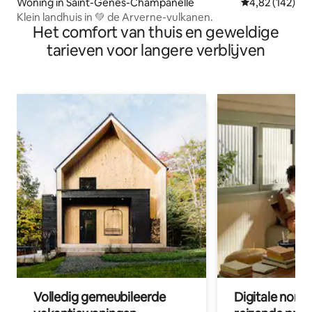
Woning in Saint-Genès-Champanelle
Gemiddelde beo
4,82 (142)
Klein landhuis in 💚 de Arverne-vulkanen.
Het comfort van thuis en geweldige
tarieven voor langere verblijven
Volledig gemeubileerde
Digitale nom