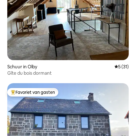
Schuur in Olby
Gemiddeld
5 (31)
Gîte du bois dormant
Favoriet van gasten
Topfavoriet van gasten