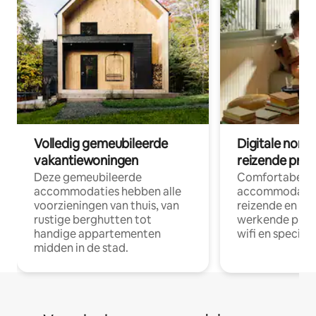
Volledig gemeubileerde
Digitale nom
vakantiewoningen
reizende prof
Deze gemeubileerde
Comfortabele
accommodaties hebben alle
accommodatie
voorzieningen van thuis, van
reizende en op
rustige berghutten tot
werkende profe
handige appartementen
wifi en special
midden in de stad.