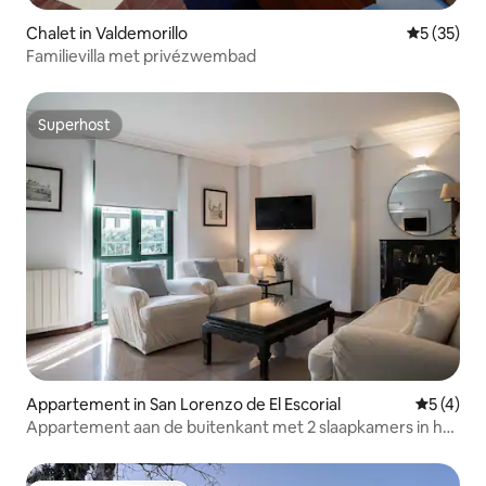
Chalet in Valdemorillo
Gemiddelde
5 (35)
Familievilla met privézwembad
Superhost
Superhost
Appartement in San Lorenzo de El Escorial
Gemiddeld
5 (4)
Appartement aan de buitenkant met 2 slaapkamers in het
stadscentrum