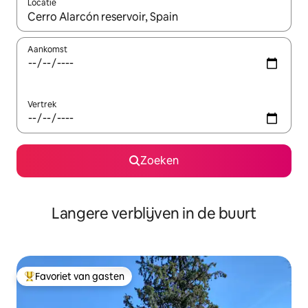
Locatie
Wanneer er resultaten beschikbaar zijn, maak je een keuze met 
Aankomst
Vertrek
Zoeken
Langere verblijven in de buurt
Favoriet van gasten
Topfavoriet van gasten