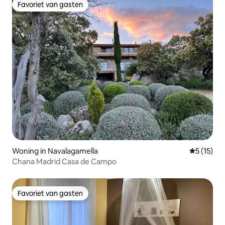
Favoriet van gasten
Favoriet van gasten
Woning in Navalagamella
Gemiddeld
5 (15)
Chana Madrid Casa de Campo
Favoriet van gasten
Favoriet van gasten