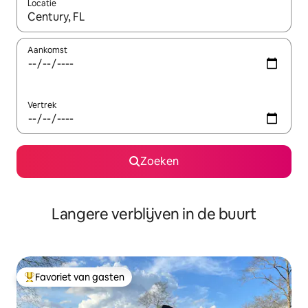
Locatie
Wanneer er resultaten beschikbaar zijn, maak je een keuze met 
Aankomst
Vertrek
Zoeken
Langere verblijven in de buurt
Favoriet van gasten
Topfavoriet van gasten