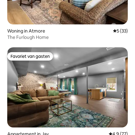
Woning in Atmore
Gemiddelde
5 (33)
The Furlough Home
Favoriet van gasten
Favoriet van gasten
Appartement in Jay
Gemiddelde b
4,9 (77)