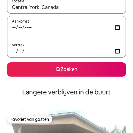
Locatie
Wanneer er resultaten beschikbaar zijn, maak je een keuze met 
Aankomst
Vertrek
Zoeken
Langere verblijven in de buurt
Favoriet van gasten
Favoriet van gasten