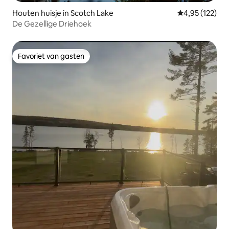
Houten huisje in Scotch Lake
Gemiddelde beo
4,95 (122)
De Gezellige Driehoek
Favoriet van gasten
Favoriet van gasten