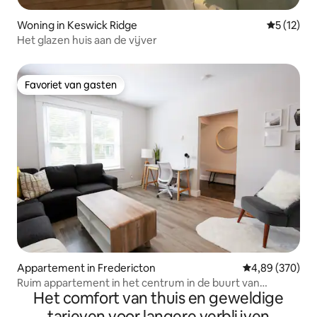
Woning in Keswick Ridge
Gemiddeld
5 (12)
Het glazen huis aan de vijver
Favoriet van gasten
Favoriet van gasten
Appartement in Fredericton
Gemiddelde beo
4,89 (370)
Ruim appartement in het centrum in de buurt van
Het comfort van thuis en geweldige
restaurants/bars
tarieven voor langere verblijven