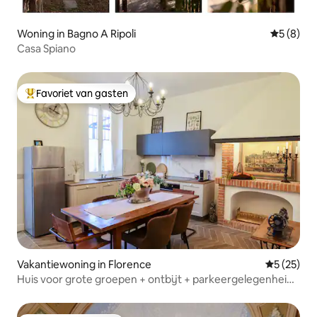
Woning in Bagno A Ripoli
Gemiddeld
5 (8)
Casa Spiano
Favoriet van gasten
Topfavoriet van gasten
Vakantiewoning in Florence
Gemiddelde
5 (25)
Huis voor grote groepen + ontbijt + parkeergelegenheid
in Florence