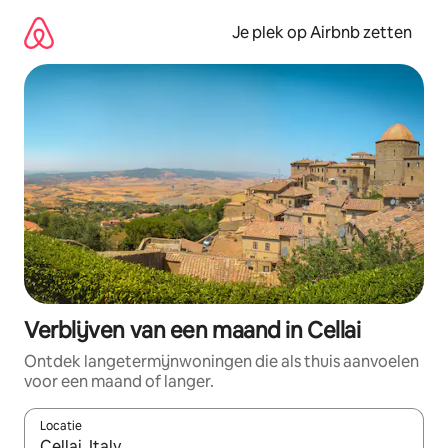
Ga
direct
Je plek op Airbnb zetten
naar
inhoud
Verblijven van een maand in Cellai
Ontdek langetermijnwoningen die als thuis aanvoelen
voor een maand of langer.
Locatie
Wanneer er resultaten beschikbaar zijn, maak je een keuze met 