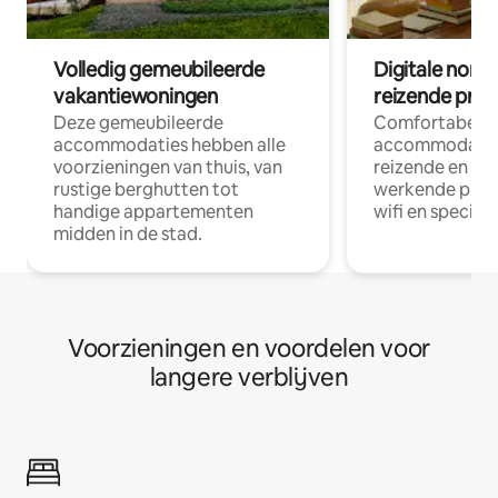
Volledig gemeubileerde
Digitale nom
vakantiewoningen
reizende prof
Deze gemeubileerde
Comfortabele
accommodaties hebben alle
accommodatie
voorzieningen van thuis, van
reizende en op
rustige berghutten tot
werkende profe
handige appartementen
wifi en special
midden in de stad.
Voorzieningen en voordelen voor
langere verblijven