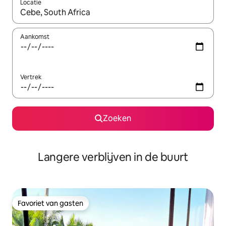
Locatie
Wanneer er resultaten beschikbaar zijn, maak je een keuze met 
Aankomst
Vertrek
Zoeken
Langere verblijven in de buurt
Favoriet van gasten
Favoriet van gasten