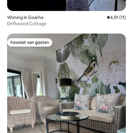
Woning in Gxarha
Gemiddelde b
4,91 (11)
Driftwood Cottage
Favoriet van gasten
Favoriet van gasten