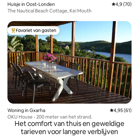
Huisje in Oost-Londen
Gemiddelde b
4,9 (70)
The Nautical Beach Cottage, Kei Mouth
Favoriet van gasten
Topfavoriet van gasten
Woning in Gxarha
Gemiddelde be
4,95 (61)
OKU House - 200 meter van het strand.
Het comfort van thuis en geweldige
tarieven voor langere verblijven