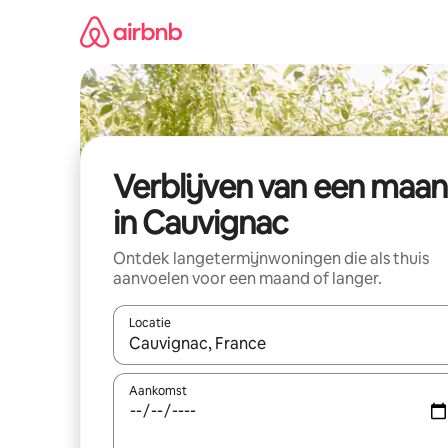
Ga
direct
naar
inhoud
Verblijven van een maa
in Cauvignac
Ontdek langetermijnwoningen die als thuis
aanvoelen voor een maand of langer.
Locatie
Wanneer er resultaten beschikbaar zijn, maak je 
Aankomst