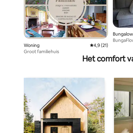
Bungalow
BungaFlow
Woning
Gemiddelde beoordeli
4,9 (21)
vrienden
Groot familiehuis
Het comfort va