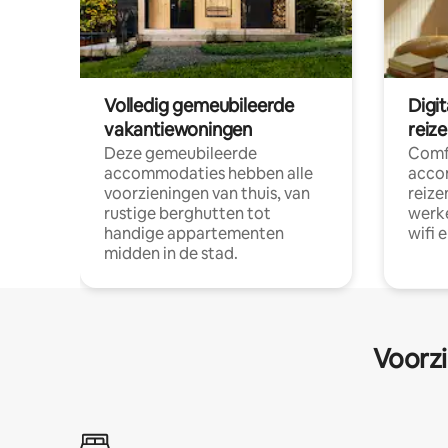
Volledig gemeubileerde
Digi
vakantiewoningen
reiz
Deze gemeubileerde
Comf
accommodaties hebben alle
acco
voorzieningen van thuis, van
reize
rustige berghutten tot
werke
handige appartementen
wifi 
midden in de stad.
Voorzi