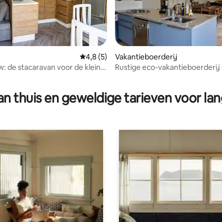
Gemiddelde beoordeling van 4,8 op 5, 5 r
4,8 (5)
Vakantieboerderij
: de stacaravan voor de kleine
Rustige eco-vakantieboerderij 
ng van 4,9 op 5, 21 recensies
minuten van Bordeaux
n thuis en geweldige tarieven voor lan