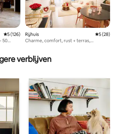
ecensies
Gemiddelde beoordeling van 5 op 5, 126 recensies
5 (126)
Rijhuis
Gemiddelde beoorde
5 (28)
- 50
Charme, comfort, rust + terras,
airconditioning en wifi
gere verblijven