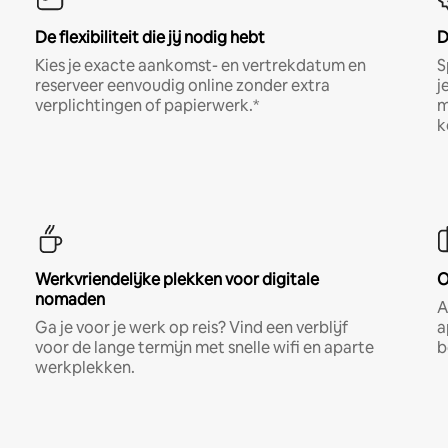
De flexibiliteit die jij nodig hebt
D
Kies je exacte aankomst- en vertrekdatum en
S
reserveer eenvoudig online zonder extra
j
verplichtingen of papierwerk.*
m
k
Werkvriendelijke plekken voor digitale
O
nomaden
A
Ga je voor je werk op reis? Vind een verblijf
a
voor de lange termijn met snelle wifi en aparte
b
werkplekken.