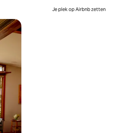
Je plek op Airbnb zetten
en of swipen.