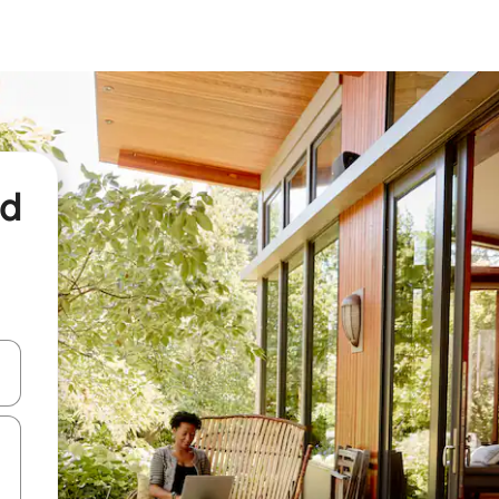
nd
een keuze met je de pijltjestoetsen omhoog en omlaag, óf door te tikk