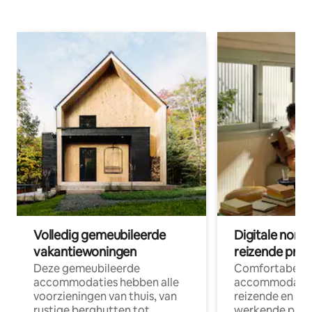
Volledig gemeubileerde
Digitale nom
vakantiewoningen
reizende prof
Deze gemeubileerde
Comfortabele
accommodaties hebben alle
accommodatie
voorzieningen van thuis, van
reizende en op
rustige berghutten tot
werkende profe