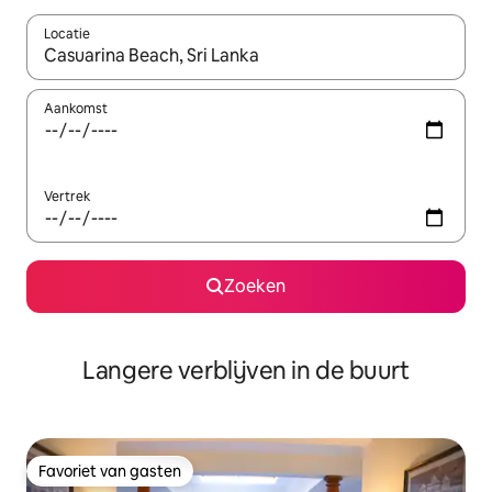
Locatie
Wanneer er resultaten beschikbaar zijn, maak je een keuze met 
Aankomst
Vertrek
Zoeken
Langere verblijven in de buurt
Favoriet van gasten
Favoriet van gasten