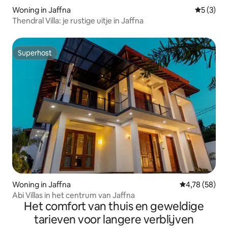
Woning in Jaffna
Gemiddeld
5 (3)
Thendral Villa: je rustige uitje in Jaffna
Superhost
Superhost
Woning in Jaffna
Gemiddelde be
4,78 (58)
Abi Villas in het centrum van Jaffna
Het comfort van thuis en geweldige
tarieven voor langere verblijven