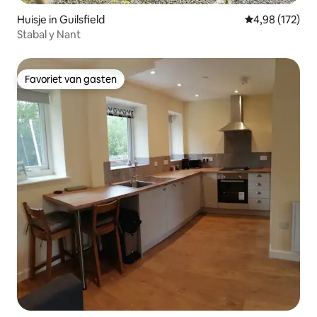
Huisje in Guilsfield
Gemiddelde beo
4,98 (172)
Stabal y Nant
Favoriet van gasten
Favoriet van gasten