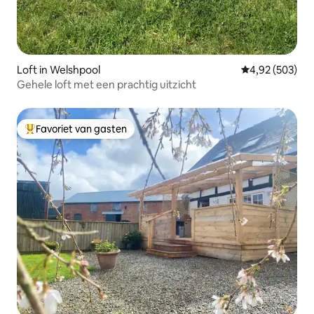
Loft in Welshpool
Gemiddelde beo
4,92 (503)
Gehele loft met een prachtig uitzicht
Favoriet van gasten
Topfavoriet van gasten