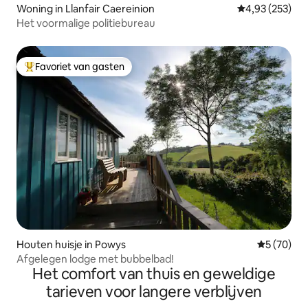
Woning in Llanfair Caereinion
Gemiddelde beo
4,93 (253)
Het voormalige politiebureau
Favoriet van gasten
Topfavoriet van gasten
Houten huisje in Powys
Gemiddelde
5 (70)
Afgelegen lodge met bubbelbad!
Het comfort van thuis en geweldige
tarieven voor langere verblijven