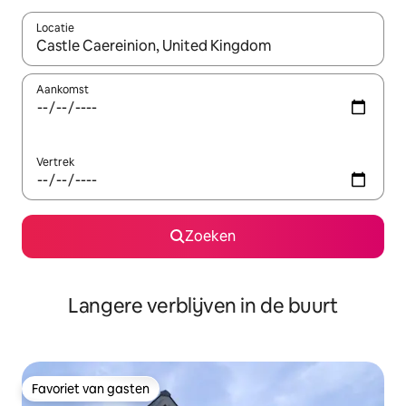
Locatie
Wanneer er resultaten beschikbaar zijn, maak je een keuze met 
Aankomst
Vertrek
Zoeken
Langere verblijven in de buurt
Favoriet van gasten
Favoriet van gasten