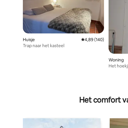
Huisje
Gemiddelde beoordeling
4,89 (140)
Trap naar het kasteel
Woning
Het hoek
Het comfort va