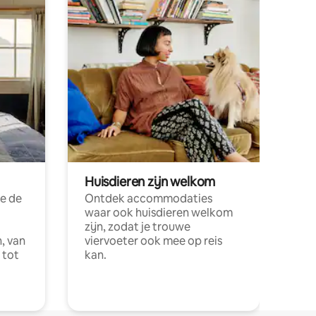
Huisdieren zijn welkom
e de
Ontdek accommodaties
waar ook huisdieren welkom
zijn, zodat je trouwe
, van
viervoeter ook mee op reis
 tot
kan.