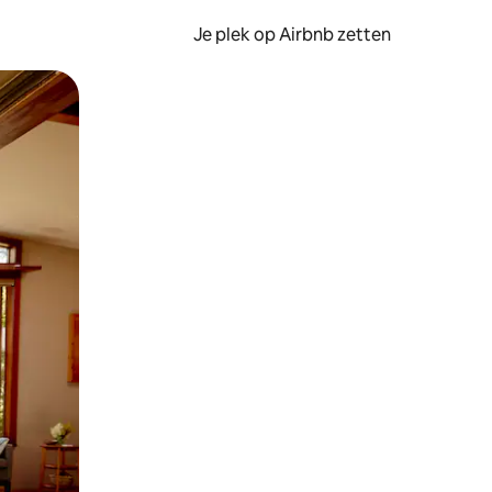
Je plek op Airbnb zetten
en of swipen.