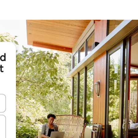
nd
t
een keuze met je de pijltjestoetsen omhoog en omlaag, óf door te tikk