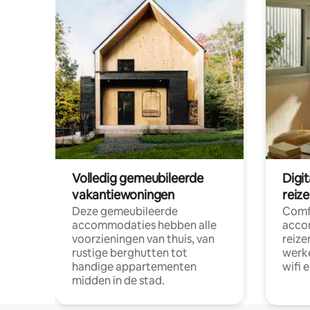
Volledig gemeubileerde
Digi
vakantiewoningen
reiz
Deze gemeubileerde
Comf
accommodaties hebben alle
acco
voorzieningen van thuis, van
reize
rustige berghutten tot
werke
handige appartementen
wifi 
midden in de stad.