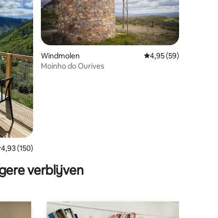
Windmolen
Gemiddelde beoordelin
4,95 (59)
Moinho do Ourives
ecensies
emiddelde beoordeling van 4,93 op 5, 150 recensies
4,93 (150)
gere verblijven