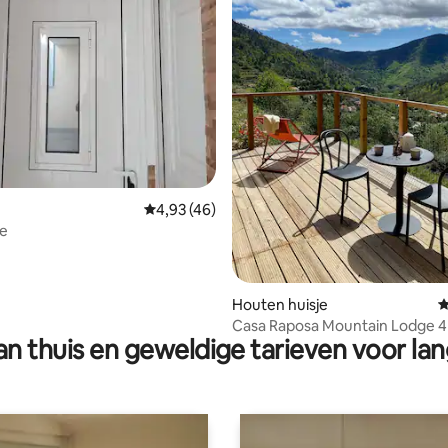
 van 4,89 op 5, 140 recensies
Gemiddelde beoordeling van 4,93 op 5, 46 r
4,93 (46)
je
Houten huisje
G
Casa Raposa Mountain Lodge 4
n thuis en geweldige tarieven voor lan