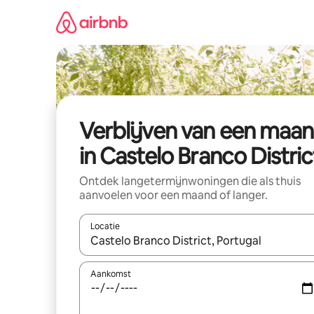
Ga
direct
naar
inhoud
Verblijven van een maa
in Castelo Branco Distric
Ontdek langetermijnwoningen die als thuis
aanvoelen voor een maand of langer.
Locatie
Wanneer er resultaten beschikbaar zijn, maak je 
Aankomst