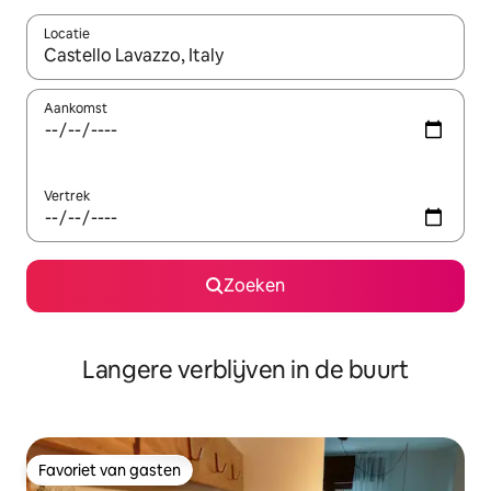
Locatie
Wanneer er resultaten beschikbaar zijn, maak je een keuze met 
Aankomst
Vertrek
Zoeken
Langere verblijven in de buurt
Favoriet van gasten
Favoriet van gasten