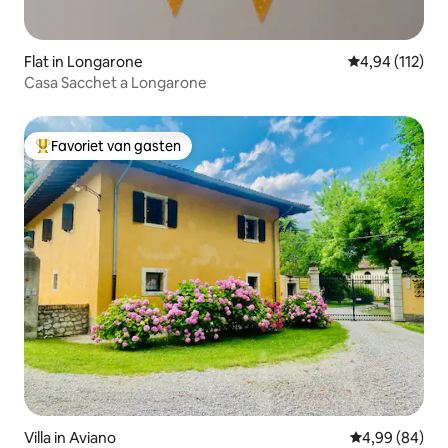
Flat in Longarone
Gemiddelde beo
4,94 (112)
Casa Sacchet a Longarone
Favoriet van gasten
Topfavoriet van gasten
Villa in Aviano
Gemiddelde be
4,99 (84)