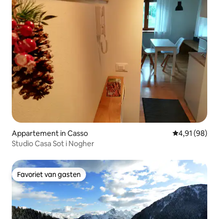
Appartement in Casso
Gemiddelde be
4,91 (98)
Studio Casa Sot i Nogher
Favoriet van gasten
Favoriet van gasten