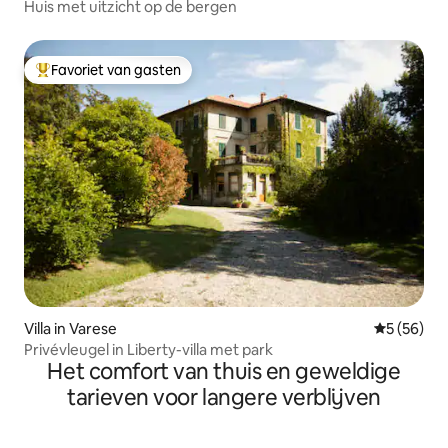
Huis met uitzicht op de bergen
Favoriet van gasten
Topfavoriet van gasten
Villa in Varese
Gemiddelde
5 (56)
Privévleugel in Liberty-villa met park
Het comfort van thuis en geweldige
tarieven voor langere verblijven