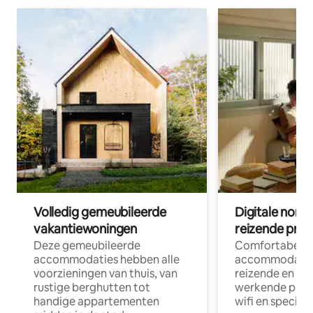
Volledig gemeubileerde
Digitale nom
vakantiewoningen
reizende prof
Deze gemeubileerde
Comfortabele
accommodaties hebben alle
accommodatie
voorzieningen van thuis, van
reizende en op
rustige berghutten tot
werkende profe
handige appartementen
wifi en special