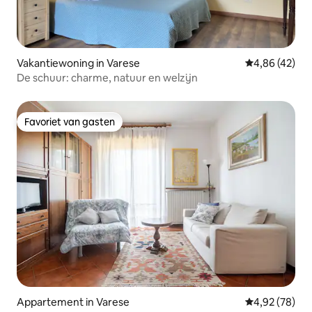
Vakantiewoning in Varese
Gemiddelde be
4,86 (42)
De schuur: charme, natuur en welzijn
Favoriet van gasten
Favoriet van gasten
Appartement in Varese
Gemiddelde be
4,92 (78)