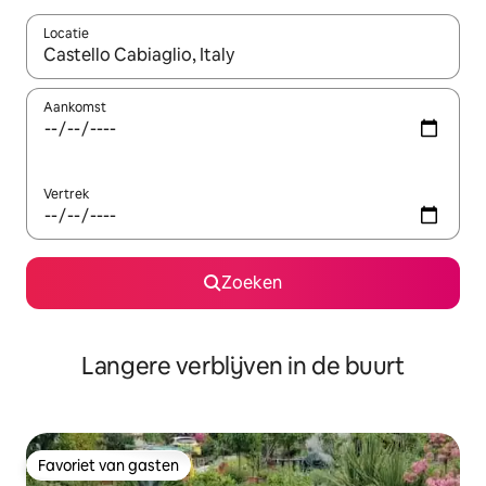
Locatie
Wanneer er resultaten beschikbaar zijn, maak je een keuze met 
Aankomst
Vertrek
Zoeken
Langere verblijven in de buurt
Favoriet van gasten
Favoriet van gasten