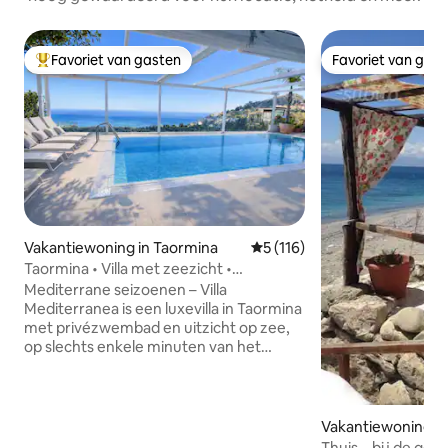
Favoriet van gasten
Favoriet van gas
Topfavoriet van gasten
Favoriet van gas
Vakantiewoning in Taormina
Gemiddelde beoordeling van 
5 (116)
Taormina • Villa met zeezicht •
Privézwembad
Mediterrane seizoenen – Villa
Mediterranea is een luxevilla in Taormina
met privézwembad en uitzicht op zee,
op slechts enkele minuten van het
historische centrum. De kamer biedt
exclusieve buitenruimtes met een
citrustuin, een eethoek buiten en een
ontspannende lounge bij het zwembad.
Vakantiewoning in
Het interieur is licht en voorzien van alle
alabria
Thuis .. bij de gelu