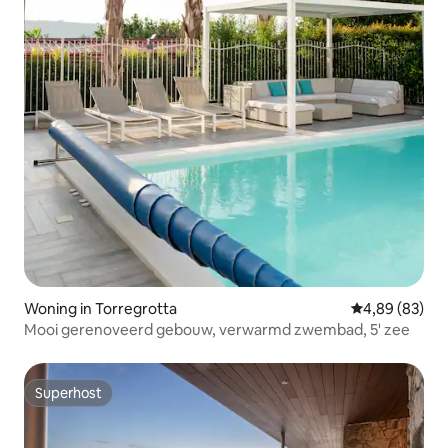
Woning in Torregrotta
Gemiddelde be
4,89 (83)
Mooi gerenoveerd gebouw, verwarmd zwembad, 5' zee
Superhost
Superhost