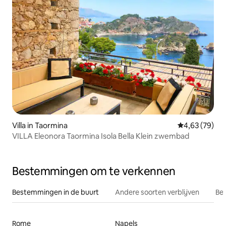
Villa in Taormina
Gemiddelde be
4,63 (79)
VILLA Eleonora Taormina Isola Bella Klein zwembad
Bestemmingen om te verkennen
Bestemmingen in de buurt
Andere soorten verblijven
Bes
Rome
Napels