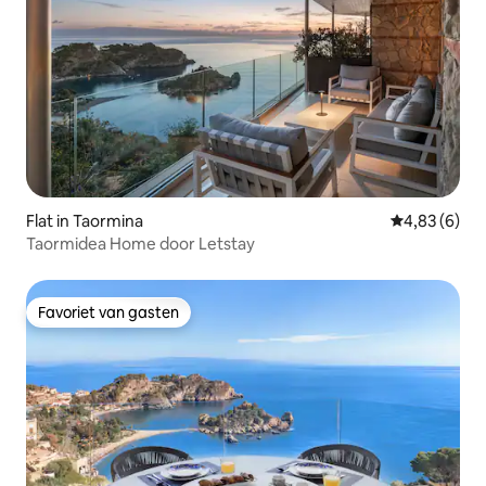
Flat in Taormina
Gemiddelde b
4,83 (6)
Taormidea Home door Letstay
Favoriet van gasten
Favoriet van gasten