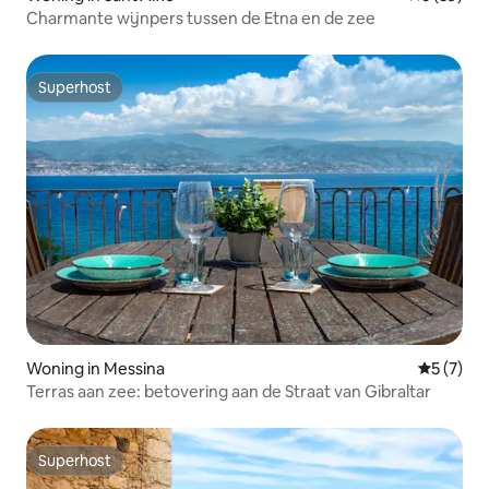
Charmante wijnpers tussen de Etna en de zee
Superhost
Superhost
Woning in Messina
Gemiddeld
5 (7)
Terras aan zee: betovering aan de Straat van Gibraltar
Superhost
Superhost