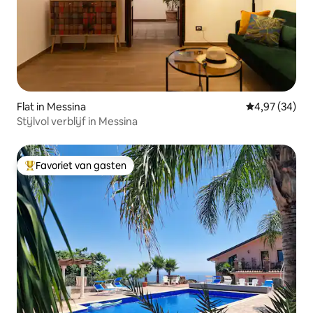
Flat in Messina
Gemiddelde be
4,97 (34)
Stijlvol verblijf in Messina
Favoriet van gasten
Topfavoriet van gasten