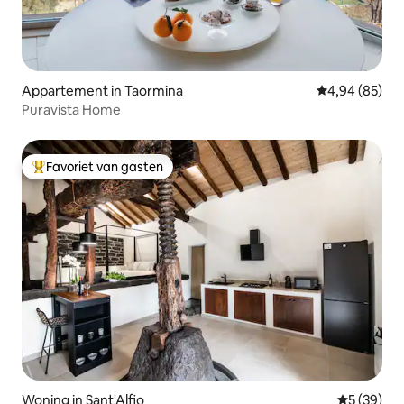
Appartement in Taormina
Gemiddelde be
4,94 (85)
Puravista Home
Favoriet van gasten
Topfavoriet van gasten
Woning in Sant'Alfio
Gemiddelde
5 (39)