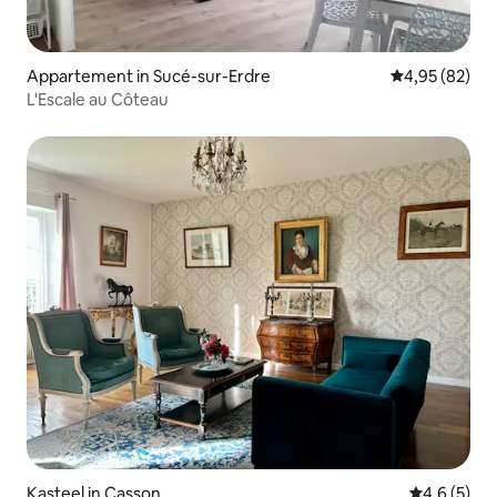
Appartement in Sucé-sur-Erdre
Gemiddelde be
4,95 (82)
L'Escale au Côteau
Kasteel in Casson
Gemiddelde 
4,6 (5)