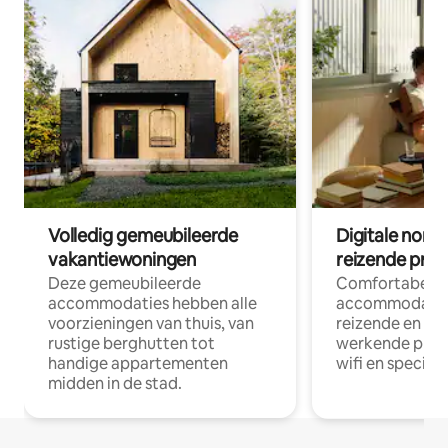
Volledig gemeubileerde
Digitale nom
vakantiewoningen
reizende prof
Deze gemeubileerde
Comfortabele
accommodaties hebben alle
accommodatie
voorzieningen van thuis, van
reizende en op
rustige berghutten tot
werkende profe
handige appartementen
wifi en special
midden in de stad.