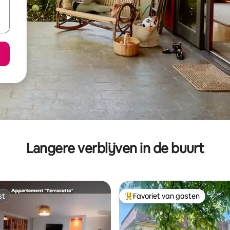
Langere verblijven in de buurt
st
Favoriet van gasten
st
Topfavoriet van gasten