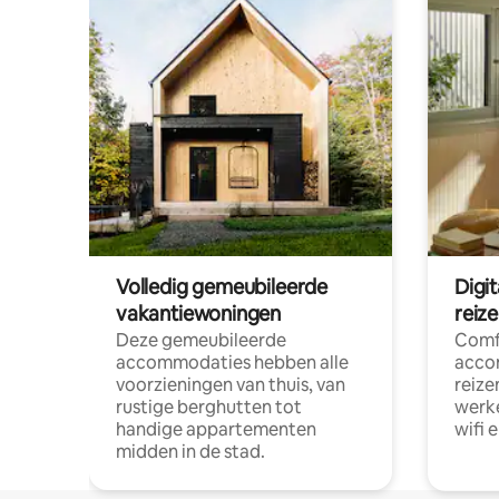
Volledig gemeubileerde
Digi
vakantiewoningen
reiz
Deze gemeubileerde
Comf
accommodaties hebben alle
acco
voorzieningen van thuis, van
reize
rustige berghutten tot
werke
handige appartementen
wifi 
midden in de stad.