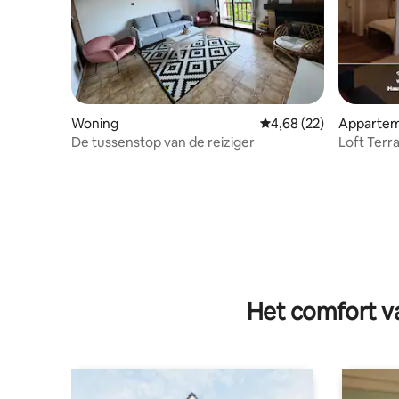
Woning
Gemiddelde beoordelin
4,68 (22)
Apparte
De tussenstop van de reiziger
Loft Terr
Verlicht 
Het comfort va