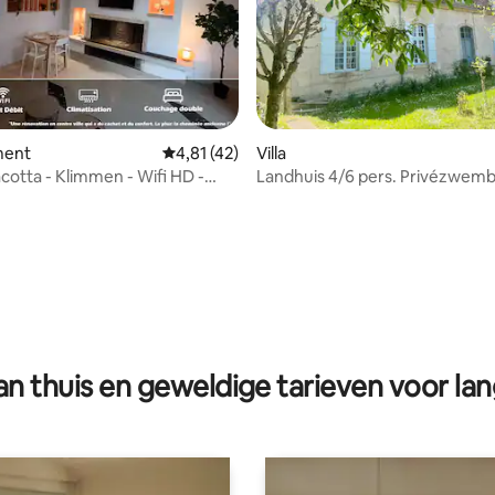
g van 4,68 op 5, 22 recensies
ment
Gemiddelde beoordeling van 4,81 op 5, 42 r
4,81 (42)
Villa
acotta - Klimmen - Wifi HD -
Landhuis 4/6 pers. Privézwemb
queensize-bed
n thuis en geweldige tarieven voor lan