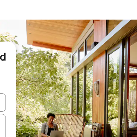
nd
een keuze met je de pijltjestoetsen omhoog en omlaag, óf door te tikk