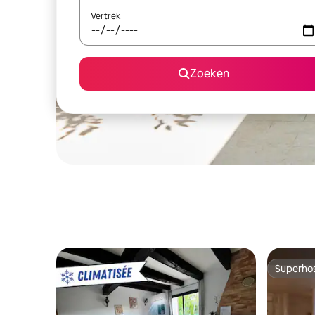
Vertrek
Zoeken
Superho
Superho