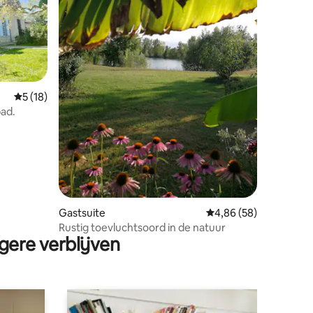
ecensies
Gemiddelde beoordeling van 5 op 5, 18 recensies
5 (18)
ad.
Gastsuite
Gemiddelde beoordelin
4,86 (58)
Rustig toevluchtsoord in de natuur
gere verblijven