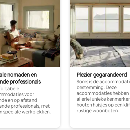
tale nomaden en
Plezier gegarandeerd
ende professionals
Soms is de accommodati
bestemming. Deze
ortabele
accommodaties hebben
mmodaties voor
allerlei unieke kenmerken
nde en op afstand
houten huisjes op een klif
nde professionals, met
rustige woonboten.
en speciale werkplekken.