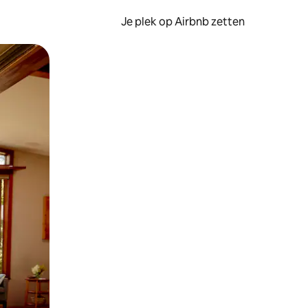
Je plek op Airbnb zetten
en of swipen.