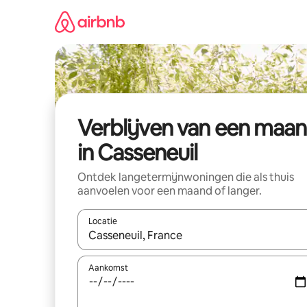
Ga
direct
naar
inhoud
Verblijven van een maa
in Casseneuil
Ontdek langetermijnwoningen die als thuis
aanvoelen voor een maand of langer.
Locatie
Wanneer er resultaten beschikbaar zijn, maak je 
Aankomst