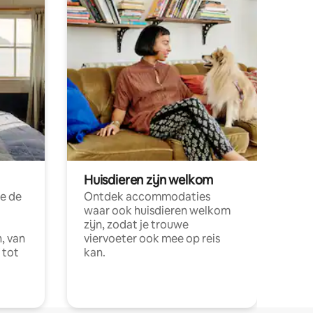
Huisdieren zijn welkom
e de
Ontdek accommodaties
waar ook huisdieren welkom
zijn, zodat je trouwe
, van
viervoeter ook mee op reis
 tot
kan.