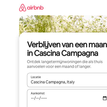
Ga
direct
naar
inhoud
Verblijven van een maa
in Cascina Campagna
Ontdek langetermijnwoningen die als thuis
aanvoelen voor een maand of langer.
Locatie
Wanneer er resultaten beschikbaar zijn, maak je 
Aankomst