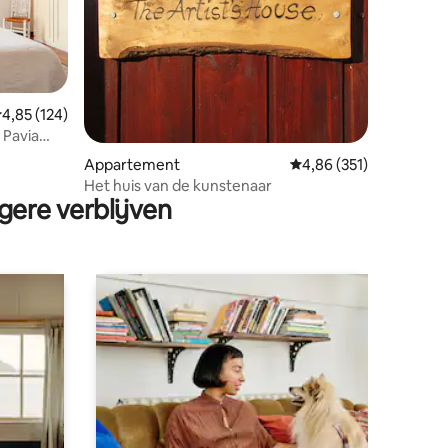
ecensies
emiddelde beoordeling van 4,85 op 5, 124 recensies
4,85 (124)
 Pavia
Appartement
Gemiddelde beoordeling
4,86 (351)
Het huis van de kunstenaar
gere verblijven