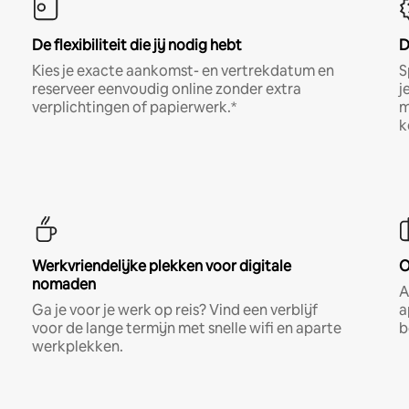
De flexibiliteit die jij nodig hebt
D
Kies je exacte aankomst- en vertrekdatum en
S
reserveer eenvoudig online zonder extra
j
verplichtingen of papierwerk.*
m
k
Werkvriendelijke plekken voor digitale
O
nomaden
A
Ga je voor je werk op reis? Vind een verblijf
a
voor de lange termijn met snelle wifi en aparte
b
werkplekken.