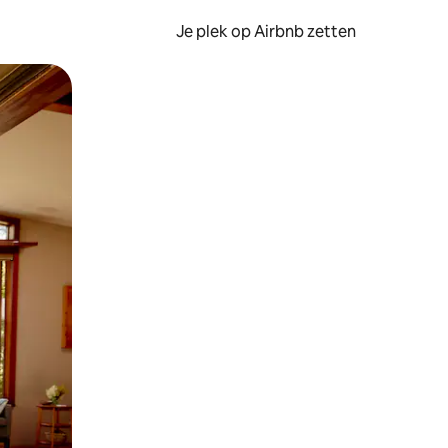
Je plek op Airbnb zetten
en of swipen.