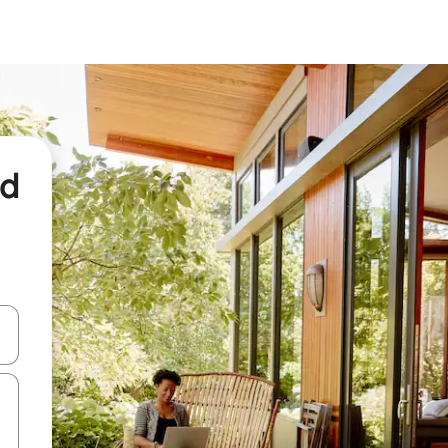
nd
een keuze met je de pijltjestoetsen omhoog en omlaag, óf door te tikk