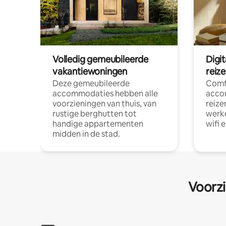
Volledig gemeubileerde
Digi
vakantiewoningen
reiz
Deze gemeubileerde
Comf
accommodaties hebben alle
acco
voorzieningen van thuis, van
reize
rustige berghutten tot
werke
handige appartementen
wifi 
midden in de stad.
Voorzi