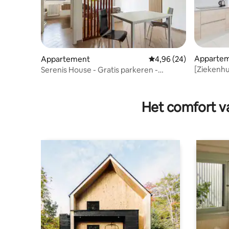
Apparte
Appartement
Gemiddelde beoordelin
4,96 (24)
[Ziekenhu
Serenis House - Gratis parkeren -
appartem
Ziekenhuiszone
Het comfort va