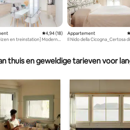
ment
Gemiddelde beoordeling van 4,94 op 5, 18 r
4,94 (18)
Appartement
G
g van 4,96 op 5, 24 recensies
izen en treinstation] Modern
Il Nido della Cicogna_Certosa di
ent voor 4
Station
n thuis en geweldige tarieven voor lan