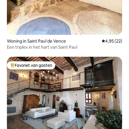
Woning in Saint Paul de Vence
Gemiddelde be
4,95 (22)
Een triplex in het hart van Saint Paul
Favoriet van gasten
Topfavoriet van gasten