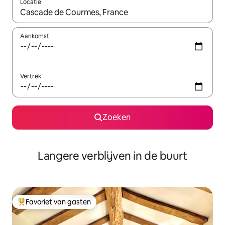
Locatie
Wanneer er resultaten beschikbaar zijn, maak je een keuze met 
Aankomst
Vertrek
Zoeken
Langere verblijven in de buurt
Favoriet van gasten
Topfavoriet van gasten