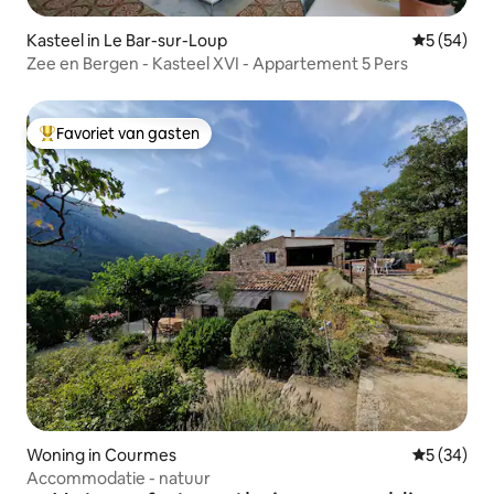
Kasteel in Le Bar-sur-Loup
Gemiddelde
5 (54)
Zee en Bergen - Kasteel XVI - Appartement 5 Pers
Favoriet van gasten
Topfavoriet van gasten
Woning in Courmes
Gemiddelde
5 (34)
Accommodatie - natuur