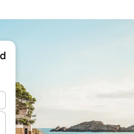
nd
een keuze met je de pijltjestoetsen omhoog en omlaag, óf door te tikk