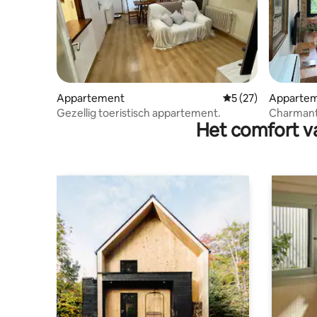
Appartement
Gemiddelde beoorde
5 (27)
Apparte
Gezellig toeristisch appartement.
Charmant
Het comfort va
Empordà