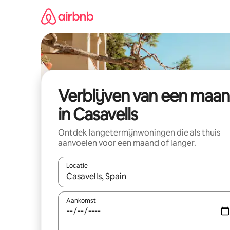
Ga
direct
naar
inhoud
Verblijven van een maa
in Casavells
Ontdek langetermijnwoningen die als thuis
aanvoelen voor een maand of langer.
Locatie
Wanneer er resultaten beschikbaar zijn, maak je 
Aankomst