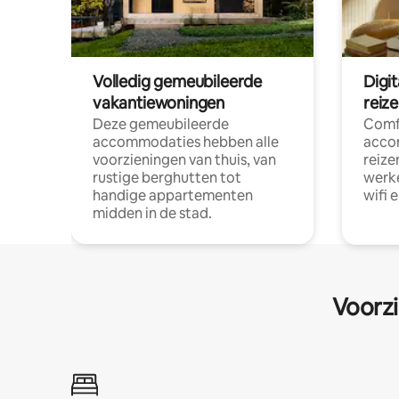
Volledig gemeubileerde
Digi
vakantiewoningen
reiz
Deze gemeubileerde
Comf
accommodaties hebben alle
acco
voorzieningen van thuis, van
reize
rustige berghutten tot
werke
handige appartementen
wifi 
midden in de stad.
Voorzi