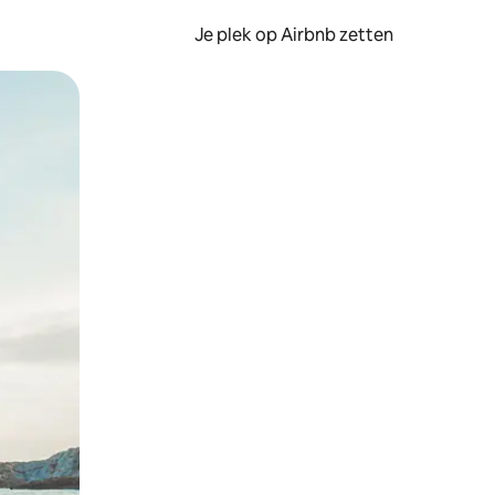
Je plek op Airbnb zetten
en of swipen.