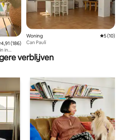
Woning
Gemiddelde beoord
5 (10)
Can Paulí
ecensies
emiddelde beoordeling van 4,91 op 5, 186 recensies
4,91 (186)
n in
gere verblijven