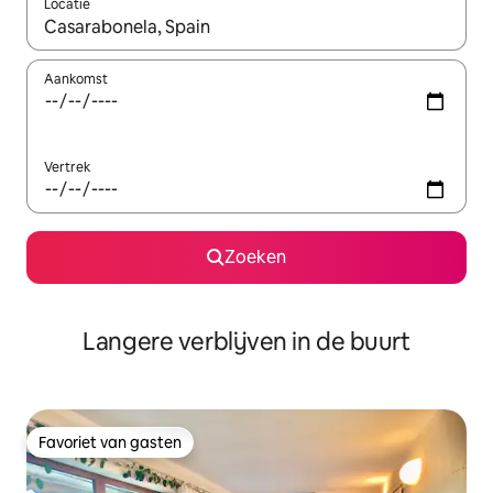
Locatie
Wanneer er resultaten beschikbaar zijn, maak je een keuze met 
Aankomst
Vertrek
Zoeken
Langere verblijven in de buurt
Favoriet van gasten
Favoriet van gasten