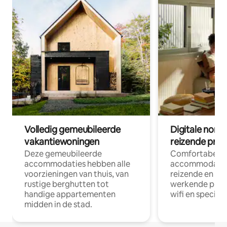
Volledig gemeubileerde
Digitale nom
vakantiewoningen
reizende prof
Deze gemeubileerde
Comfortabele
accommodaties hebben alle
accommodatie
voorzieningen van thuis, van
reizende en op
rustige berghutten tot
werkende profe
handige appartementen
wifi en special
midden in de stad.