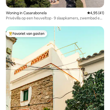
Woning in Casarabonela
Gemiddelde b
4,95 (41)
Privévilla op een heuveltop · 9 slaapkamers, zwembad en
panoramisch uitzicht
Favoriet van gasten
Topfavoriet van gasten