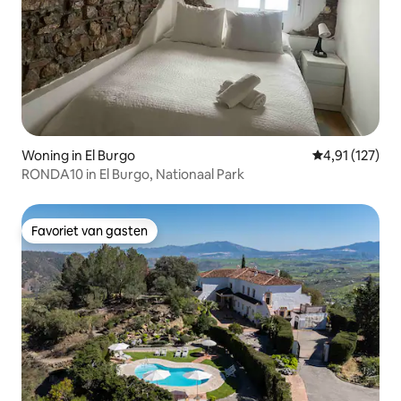
Woning in El Burgo
Gemiddelde be
4,91 (127)
RONDA10 in El Burgo, Nationaal Park
Favoriet van gasten
Favoriet van gasten