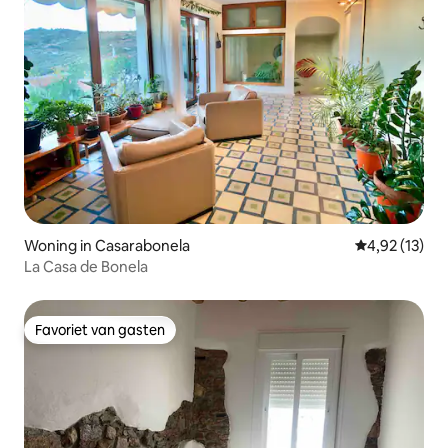
Woning in Casarabonela
Gemiddelde be
4,92 (13)
La Casa de Bonela
Favoriet van gasten
Favoriet van gasten