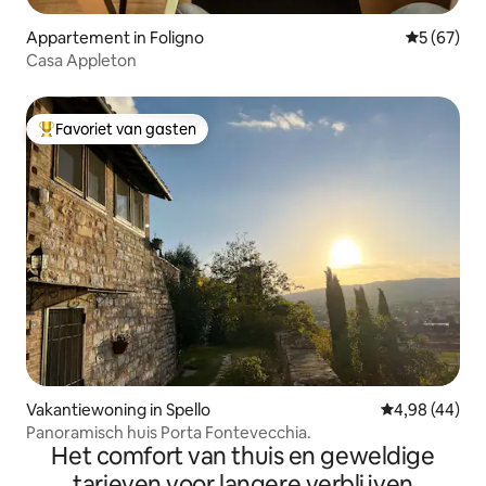
Appartement in Foligno
Gemiddelde
5 (67)
Casa Appleton
Favoriet van gasten
Topfavoriet van gasten
Vakantiewoning in Spello
Gemiddelde be
4,98 (44)
Panoramisch huis Porta Fontevecchia.
Het comfort van thuis en geweldige
tarieven voor langere verblijven