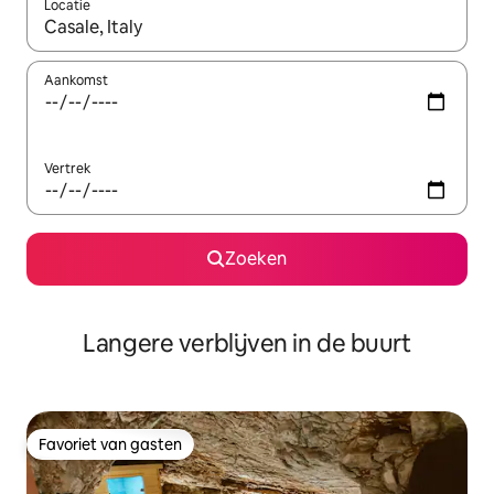
Locatie
Wanneer er resultaten beschikbaar zijn, maak je een keuze met 
Aankomst
Vertrek
Zoeken
Langere verblijven in de buurt
Favoriet van gasten
Favoriet van gasten