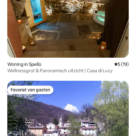
Woning in Spello
Gemiddelde
5 (19)
Wellnessgrot & Panoramisch uitzicht | Casa di Lucy
Favoriet van gasten
Favoriet van gasten