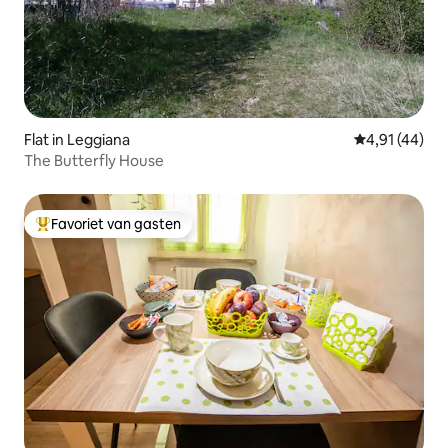
Flat in Leggiana
Gemiddelde be
4,91 (44)
The Butterfly House
Favoriet van gasten
Topfavoriet van gasten