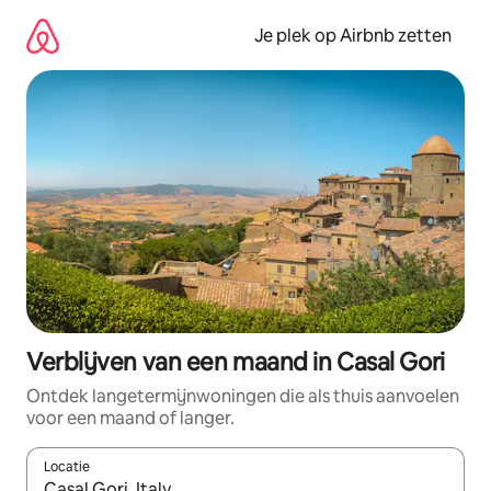
Ga
direct
Je plek op Airbnb zetten
naar
inhoud
Verblijven van een maand in Casal Gori
Ontdek langetermijnwoningen die als thuis aanvoelen
voor een maand of langer.
Locatie
Wanneer er resultaten beschikbaar zijn, maak je een keuze met 