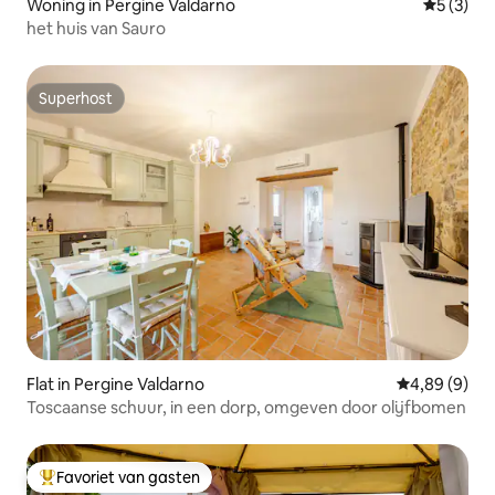
Woning in Pergine Valdarno
Gemiddeld
5 (3)
het huis van Sauro
Superhost
Superhost
Flat in Pergine Valdarno
Gemiddelde b
4,89 (9)
Toscaanse schuur, in een dorp, omgeven door olijfbomen
Favoriet van gasten
Topfavoriet van gasten