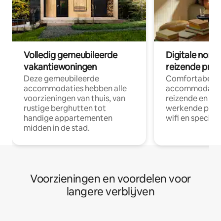
Volledig gemeubileerde
Digitale nom
vakantiewoningen
reizende prof
Deze gemeubileerde
Comfortabele
accommodaties hebben alle
accommodatie
voorzieningen van thuis, van
reizende en op
rustige berghutten tot
werkende profe
handige appartementen
wifi en special
midden in de stad.
Voorzieningen en voordelen voor
langere verblijven