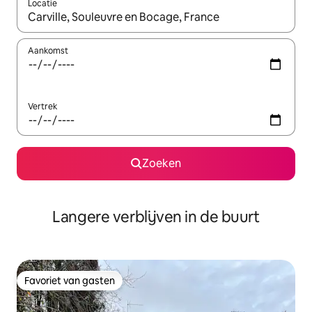
Locatie
Wanneer er resultaten beschikbaar zijn, maak je een keuze met 
Aankomst
Vertrek
Zoeken
Langere verblijven in de buurt
Favoriet van gasten
Favoriet van gasten