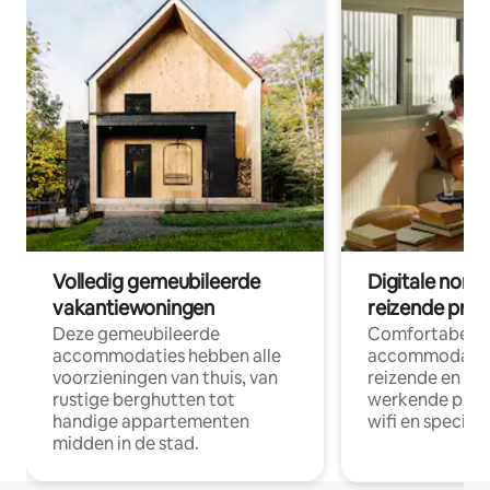
Volledig gemeubileerde
Digitale nom
vakantiewoningen
reizende prof
Deze gemeubileerde
Comfortabele
accommodaties hebben alle
accommodatie
voorzieningen van thuis, van
reizende en op
rustige berghutten tot
werkende profe
handige appartementen
wifi en special
midden in de stad.