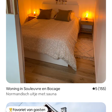
Woning in Souleuvre en Bocage
Gemiddelde 
5 (155)
Normandisch uitje met sauna
Favoriet van gasten
Topfavoriet van gasten