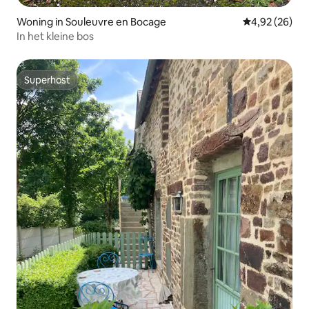
Woning in Souleuvre en Bocage
Gemiddelde be
4,92 (26)
In het kleine bos
Superhost
Superhost