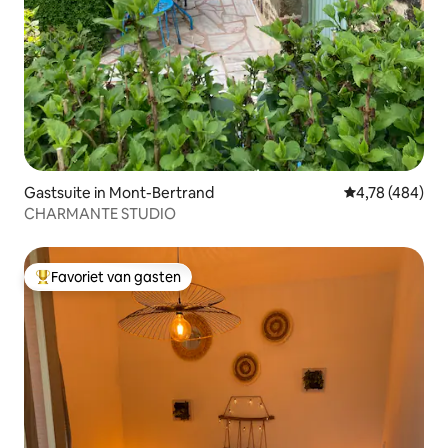
Gastsuite in Mont-Bertrand
Gemiddelde beo
4,78 (484)
CHARMANTE STUDIO
Favoriet van gasten
Topfavoriet van gasten