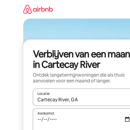
Ga
direct
naar
inhoud
Verblijven van een maa
in Cartecay River
Ontdek langetermijnwoningen die als thuis
aanvoelen voor een maand of langer.
Locatie
Wanneer er resultaten beschikbaar zijn, maak je 
Aankomst