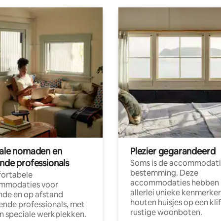
tale nomaden en
Plezier gegarandeerd
ende professionals
Soms is de accommodati
bestemming. Deze
ortabele
accommodaties hebben
mmodaties voor
allerlei unieke kenmerken
nde en op afstand
houten huisjes op een klif
nde professionals, met
rustige woonboten.
en speciale werkplekken.