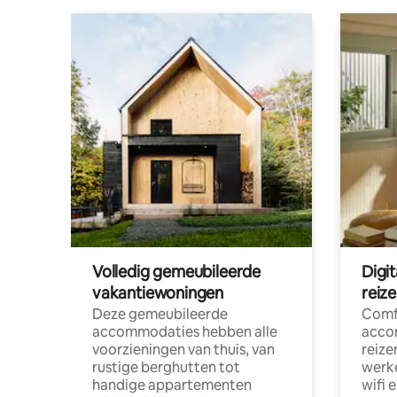
Volledig gemeubileerde
Digi
vakantiewoningen
reiz
Deze gemeubileerde
Comf
accommodaties hebben alle
acco
voorzieningen van thuis, van
reize
rustige berghutten tot
werke
handige appartementen
wifi 