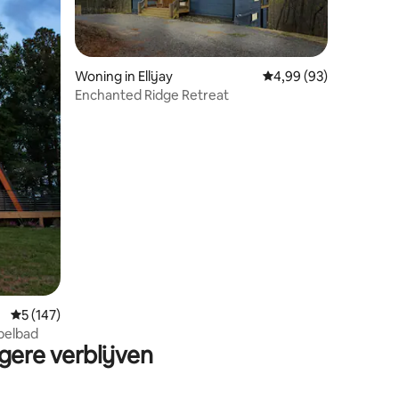
Woning in Ellijay
Gemiddelde beoordelin
4,99 (93)
Enchanted Ridge Retreat
ecensies
Gemiddelde beoordeling van 5 op 5, 147 recensies
5 (147)
belbad
gere verblijven