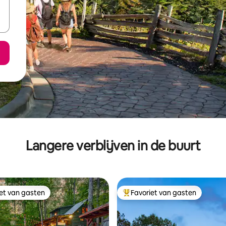
Langere verblijven in de buurt
iet van gasten
Favoriet van gasten
iet van gasten
Topfavoriet van gasten