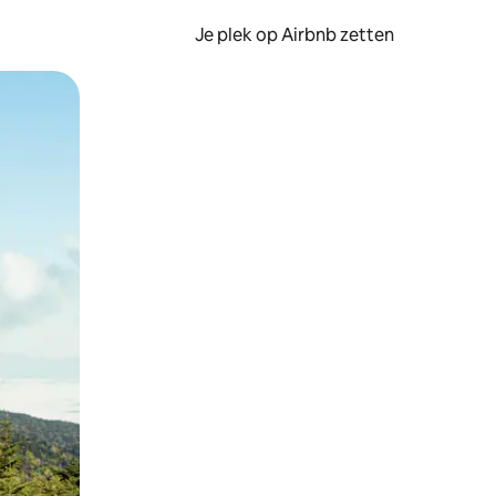
Je plek op Airbnb zetten
en of swipen.