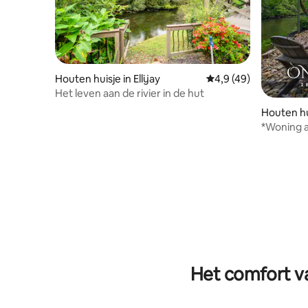
Houten huisje in Ellijay
Gemiddelde beoordeli
4,9 (49)
Het leven aan de rivier in de hut
Houten hui
*Woning a
Carteca
Het comfort va