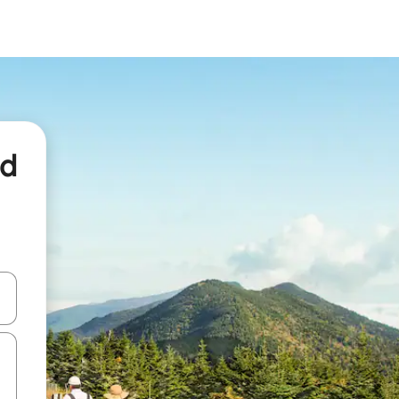
nd
een keuze met je de pijltjestoetsen omhoog en omlaag, óf door te tikk