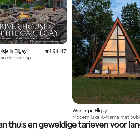
ng van 4,9 op 5, 49 recensies
sje in Ellijay
Gemiddelde beoordeling van 4,94 op 5, 47 r
4,94 (47)
an de rivier op
y*Waterkant~Zwembad~Gezin
Woning in Ellijay
Modern luxe A-frame met bub
n thuis en geweldige tarieven voor lan