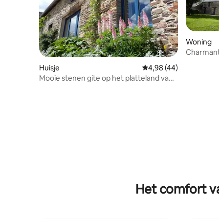
Woning
Charmant
Huisje
Gemiddelde beoordelin
4,98 (44)
Mooie stenen gite op het platteland van
Bretagne, voor 4 personen
Het comfort va