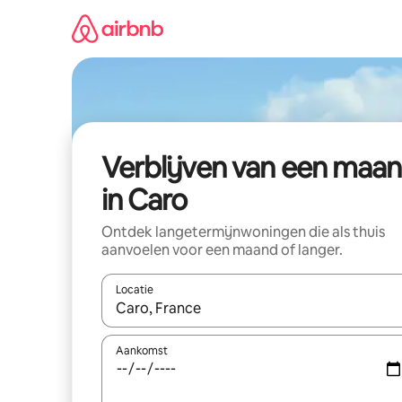
Ga
direct
naar
inhoud
Verblijven van een maa
in Caro
Ontdek langetermijnwoningen die als thuis
aanvoelen voor een maand of langer.
Locatie
Wanneer er resultaten beschikbaar zijn, maak je 
Aankomst