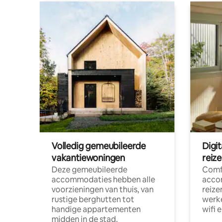
Volledig gemeubileerde
Digi
vakantiewoningen
reiz
Deze gemeubileerde
Comf
accommodaties hebben alle
acco
voorzieningen van thuis, van
reize
rustige berghutten tot
werke
handige appartementen
wifi 
midden in de stad.