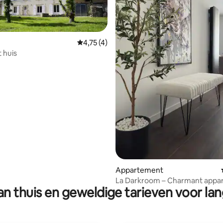
Gemiddelde beoordeling van 4,75 op 5, 4 r
4,75 (4)
 huis
g van 4,98 op 5, 44 recensies
Appartement
La Darkroom – Charmant appa
n thuis en geweldige tarieven voor lan
in Ploërmel