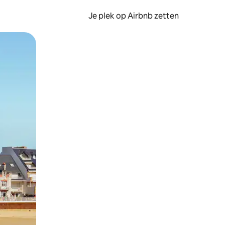
Je plek op Airbnb zetten
en of swipen.