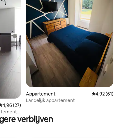
ecensies
Appartement
Gemiddelde beoordeli
4,92 (61)
Landelijk appartement
Gemiddelde beoordeling van 4,96 op 5, 27 recensies
4,96 (27)
rtement
gere verblijven