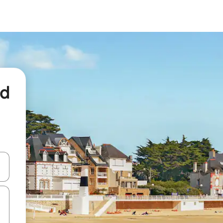
nd
een keuze met je de pijltjestoetsen omhoog en omlaag, óf door te tikk