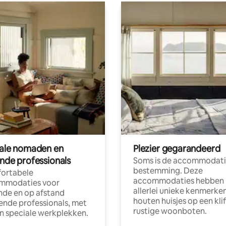
tale nomaden en
Plezier gegarandeerd
ende professionals
Soms is de accommodati
bestemming. Deze
ortabele
accommodaties hebben
mmodaties voor
allerlei unieke kenmerken
nde en op afstand
houten huisjes op een klif
nde professionals, met
rustige woonboten.
en speciale werkplekken.