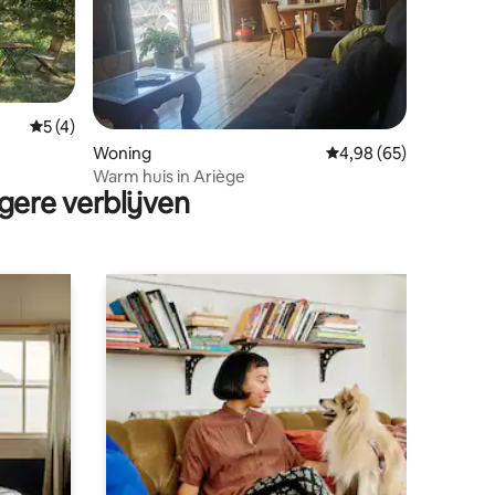
ecensies
Gemiddelde beoordeling van 5 op 5, 4 recensies
5 (4)
Woning
Gemiddelde beoordelin
4,98 (65)
Warm huis in Ariège
gere verblijven