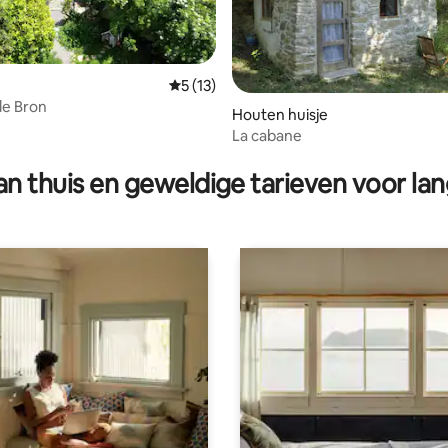
Gemiddelde beoordeling van 5 op 5, 13 r
5 (13)
de Bron
ling van 5 op 5, 51 recensies
Houten huisje
La cabane
n thuis en geweldige tarieven voor lan