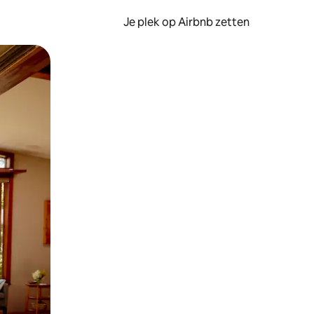
Je plek op Airbnb zetten
en of swipen.