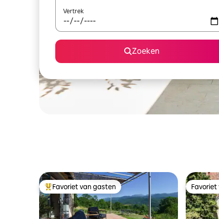
Vertrek
Zoeken
Favoriet van gasten
Favoriet
Topfavoriet van gasten
Favoriet