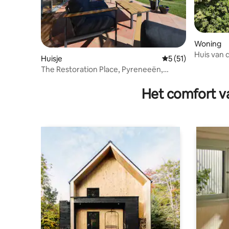
Woning
Huis van 
Huisje
Gemiddelde beoorde
5 (51)
The Restoration Place, Pyreneeën,
wandelverblijf
Het comfort va