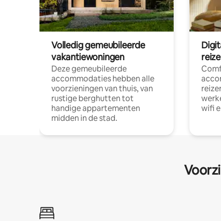
Volledig gemeubileerde
Digi
vakantiewoningen
reiz
Deze gemeubileerde
Comf
accommodaties hebben alle
acco
voorzieningen van thuis, van
reize
rustige berghutten tot
werke
handige appartementen
wifi 
midden in de stad.
Voorzi