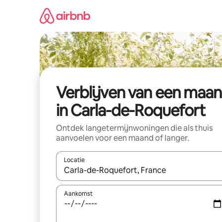
Ga
direct
naar
inhoud
Verblijven van een maa
in Carla-de-Roquefort
Ontdek langetermijnwoningen die als thuis
aanvoelen voor een maand of langer.
Locatie
Wanneer er resultaten beschikbaar zijn, maak je 
Aankomst