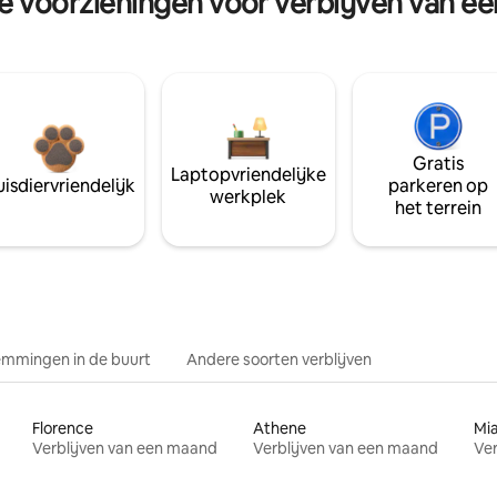
re voorzieningen voor verblijven van e
Gratis
Laptopvriendelijke
isdiervriendelijk
parkeren op
werkplek
het terrein
mmingen in de buurt
Andere soorten verblijven
Florence
Athene
Mi
Verblijven van een maand
Verblijven van een maand
Ver