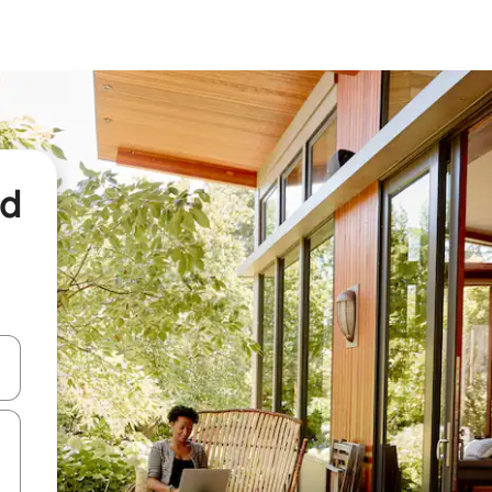
nd
een keuze met je de pijltjestoetsen omhoog en omlaag, óf door te tikk