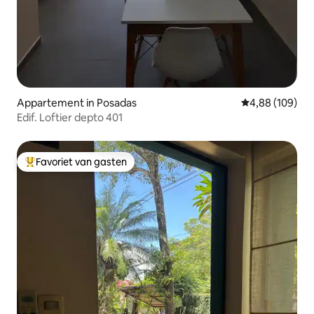
Appartement in Posadas
Gemiddelde beo
4,88 (109)
Edif. Loftier depto 401
Favoriet van gasten
Topfavoriet van gasten