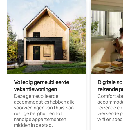
Volledig gemeubileerde
Digitale nom
vakantiewoningen
reizende prof
Deze gemeubileerde
Comfortabele
accommodaties hebben alle
accommodatie
voorzieningen van thuis, van
reizende en op
rustige berghutten tot
werkende profe
handige appartementen
wifi en special
midden in de stad.