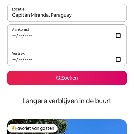
Locatie
Wanneer er resultaten beschikbaar zijn, maak je een keuze met 
Aankomst
Vertrek
Zoeken
Langere verblijven in de buurt
Favoriet van gasten
Topfavoriet van gasten