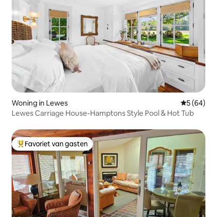
Woning in Lewes
Gemiddelde
5 (64)
Lewes Carriage House-Hamptons Style Pool & Hot Tub
Favoriet van gasten
Topfavoriet van gasten