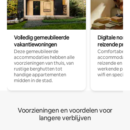
Volledig gemeubileerde
Digitale nom
vakantiewoningen
reizende prof
Deze gemeubileerde
Comfortabele
accommodaties hebben alle
accommodatie
voorzieningen van thuis, van
reizende en op
rustige berghutten tot
werkende profe
handige appartementen
wifi en special
midden in de stad.
Voorzieningen en voordelen voor
langere verblijven