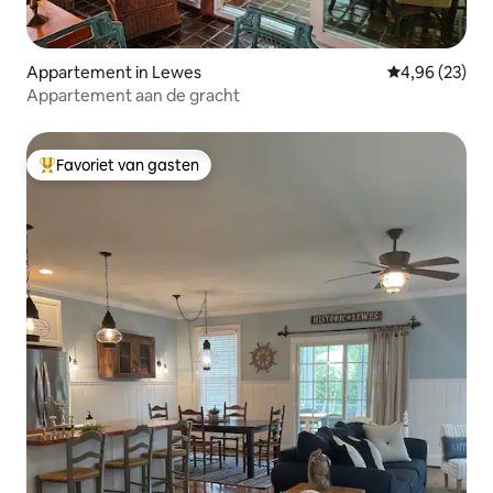
Appartement in Lewes
Gemiddelde be
4,96 (23)
Appartement aan de gracht
Favoriet van gasten
Topfavoriet van gasten