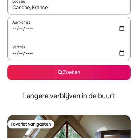
Locatie
Wanneer er resultaten beschikbaar zijn, maak je een keuze met 
Aankomst
Vertrek
Zoeken
Langere verblijven in de buurt
Favoriet van gasten
Favoriet van gasten