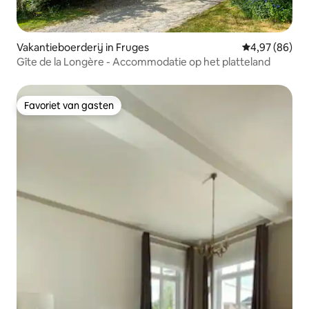
Vakantieboerderij in Fruges
Gemiddelde be
4,97 (86)
Gîte de la Longère - Accommodatie op het platteland
Favoriet van gasten
Favoriet van gasten