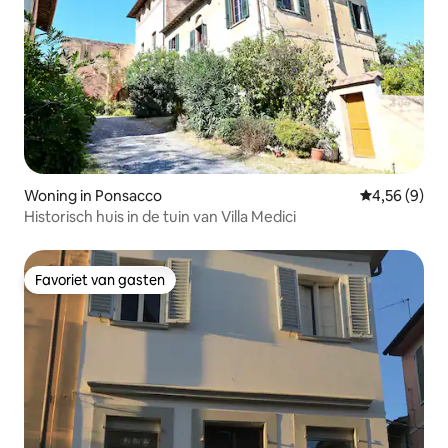
Woning in Ponsacco
Gemiddelde b
4,56 (9)
Historisch huis in de tuin van Villa Medici
Favoriet van gasten
Favoriet van gasten