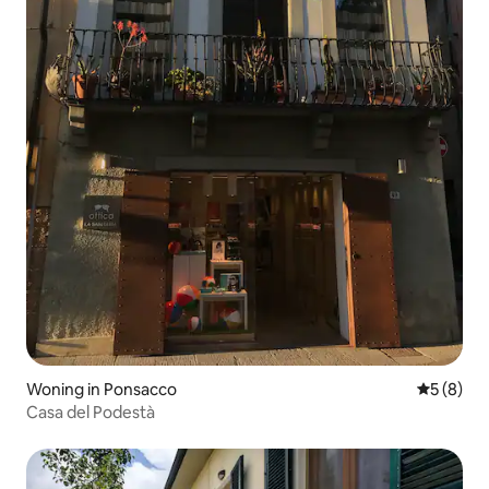
Woning in Ponsacco
Gemiddeld
5 (8)
Casa del Podestà