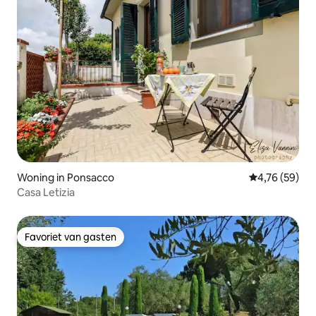
Woning in Ponsacco
Gemiddelde be
4,76 (59)
Casa Letizia
Favoriet van gasten
Favoriet van gasten