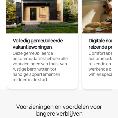
Volledig gemeubileerde
Digitale nom
vakantiewoningen
reizende prof
Deze gemeubileerde
Comfortabele
accommodaties hebben alle
accommodatie
voorzieningen van thuis, van
reizende en op
rustige berghutten tot
werkende profe
handige appartementen
wifi en special
midden in de stad.
Voorzieningen en voordelen voor
langere verblijven