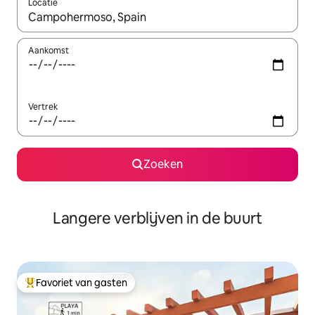
Locatie
Wanneer er resultaten beschikbaar zijn, maak je een keuze met 
Aankomst
Vertrek
Zoeken
Langere verblijven in de buurt
Favoriet van gasten
Topfavoriet van gasten