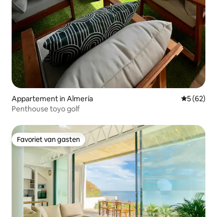
Appartement in Almería
Gemiddelde
5 (62)
Penthouse toyo golf
Favoriet van gasten
Favoriet van gasten