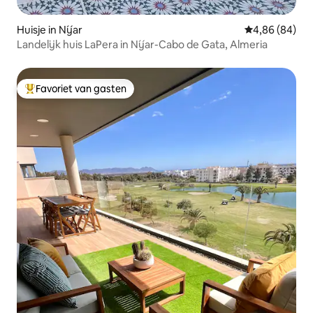
Huisje in Níjar
Gemiddelde be
4,86 (84)
Landelijk huis LaPera in Níjar-Cabo de Gata, Almeria
Favoriet van gasten
Topfavoriet van gasten