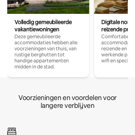
Volledig gemeubileerde
Digitale nom
vakantiewoningen
reizende prof
Deze gemeubileerde
Comfortabele
accommodaties hebben alle
accommodatie
voorzieningen van thuis, van
reizende en op
rustige berghutten tot
werkende profe
handige appartementen
wifi en special
midden in de stad.
Voorzieningen en voordelen voor
langere verblijven